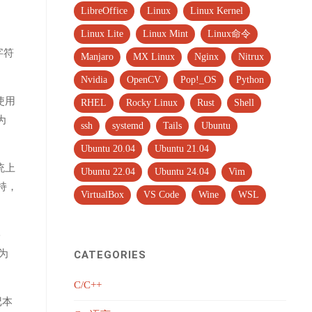
LibreOffice
Linux
Linux Kernel
Linux Lite
Linux Mint
Linux命令
字符
Manjaro
MX Linux
Nginx
Nitrux
Nvidia
OpenCV
Pop!_OS
Python
，使用
RHEL
Rocky Linux
Rust
Shell
为
ssh
systemd
Tails
Ubuntu
Ubuntu 20.04
Ubuntu 21.04
系统上
Ubuntu 22.04
Ubuntu 24.04
Vim
持，
VirtualBox
VS Code
Wine
WSL
e
并为
CATEGORIES
C/C++
笔记本