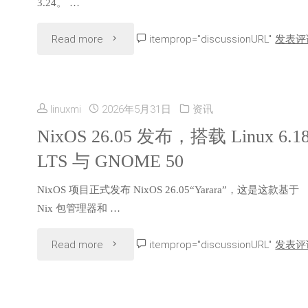
3.24。 …
于
"Alpine
Read more
itemprop="discussionURL"
发表评
Fedora
Linux
44，
3.24
带
linuxmi
2026年5月31日
资讯
正
NixOS 26.05 发布，搭载 Linux 6.1
来
LTS 与 GNOME 50
式
更
NixOS 项目正式发布 NixOS 26.05“Yarara”，这是这款基于
发
完
Nix 包管理器和 …
布，
善
"NixOS
Read more
itemprop="discussionURL"
发表评
采
的
26.05
用
开
发