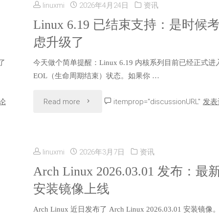
驱
linuxmi
2026年4月24日
资讯
至
9.8
Linux 6.19 已结束支持：是时候
动
Linux
虑升级了
的
上
7.1"
了
今天做个简单提醒：Linux 6.19 内核系列目前已经正式进
Rocky
线，
EOL（生命周期结束）状态。如果你 …
Linux
安
"Linux
论
Read more
itemprop="discussionURL"
发表
9.8
全
6.19
发
性
已
布，
linuxmi
2026年3月7日
资讯
与
结
Arch Linux 2026.03.01 发布：最
Rocky
硬
安装镜像上线
束
Linux
件
Arch Linux 近日发布了 Arch Linux 2026.03.01 安装镜像
支
10.2