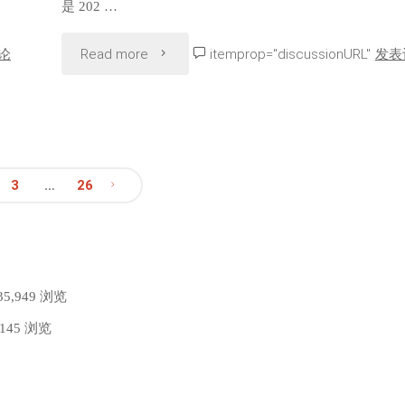
是 202 …
支
持：
开
"Arch
持
论
Read more
itemprop="discussionURL"
发表
是
发
Linux
全
时
启
2026.03.01
面
候
动"
发
增
3
…
26
考
布：
强"
虑
最
升
新
35,949 浏览
级
,145 浏览
安
了"
装