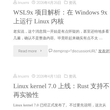
Linux
linuxmi
2026年4月26日
资讯
箱
布，
WSL9x 项目解析：在 Windows 9x
6.18
即
上运行 Linux 内核
搭
LTS"
用
老实说，这个消息我一开始是有点怀疑的，甚至还特地多看
载
几遍，确认不是整蛊内容。毕竟听起来确实有点不太 …
体
Linux
"WSL9x
验"
Read more
itemprop="discussionURL"
发表评
6.18
项
LTS
目
与
linuxmi
2026年4月13日
资讯
解
Linux kernel 7.0 上线：Rust 支持不
GNOME
再实验性
析：
50"
Linux kernel 7.0 已经正式发布了。不过要先说明，这次从
在