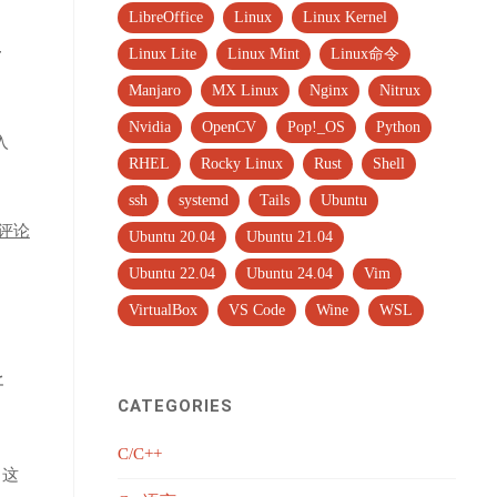
LibreOffice
Linux
Linux Kernel
考
Linux Lite
Linux Mint
Linux命令
Manjaro
MX Linux
Nginx
Nitrux
Nvidia
OpenCV
Pop!_OS
Python
入
RHEL
Rocky Linux
Rust
Shell
ssh
systemd
Tails
Ubuntu
评论
Ubuntu 20.04
Ubuntu 21.04
Ubuntu 22.04
Ubuntu 24.04
Vim
VirtualBox
VS Code
Wine
WSL
新
CATEGORIES
C/C++
。这