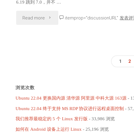
6.19 跳到 7.0，并不 …
Windows
"Linux
Read more
itemprop="discussionURL"
发表评
9x
kernel
上
7.0
运
上
1
2
行
线：
文
Linux
Rust
浏览次数
章
内
支
Ubuntu 22.04 更换国内源 清华源 阿里源 中科大源 163源
- 1
核"
分
Ubuntu 22.04 终于支持 MS RDP 协议进行远程桌面控制
- 57
持
我们推荐最稳定的 5 个 Linux 发行版
- 33,986 浏览
页
不
如何在 Android 设备上运行 Linux
- 25,196 浏览