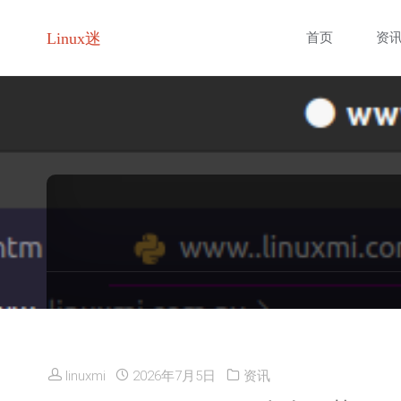
跳
Linux迷
首页
资
转
至
内
容
linuxmi
2026年7月5日
资讯