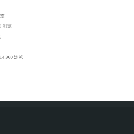
镜
浏览
像
70 浏览
上
览
线"
 14,960 浏览