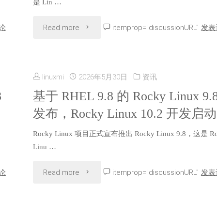
是 Lin …
方
"Linux
论
Read more
itemprop="discussionURL"
发表
紧
7.1
急
正
linuxmi
2026年5月30日
资讯
提
式
8
基于 RHEL 9.8 的 Rocky Linux 9.
醒：
发布，Rocky Linux 10.2 开发启动
发
请
Rocky Linux 项目正式宣布推出 Rocky Linux 9.8，这是 Ro
布：
尽
Linu …
全
快
"基
论
Read more
itemprop="discussionURL"
发表
新
升
于
NTFS
级
RHEL