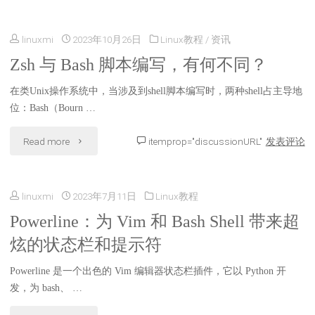
必
业
革
备
linuxmi
2023年10月26日
Linux教程
/
资讯
Bash
命"
Bash
Zsh 与 Bash 脚本编写，有何不同？
语
键
在类Unix操作系统中，当涉及到shell脚本编写时，两种shell占主导地
法，
位：Bash（Bourn …
盘
成
"Zsh
Read more
itemprop="discussionURL"
发表评论
快
为
与
捷
更
linuxmi
2023年7月11日
Linux教程
Bash
键"
高
Powerline：为 Vim 和 Bash Shell 带来超
脚
级
炫的状态栏和提示符
本
的
Powerline 是一个出色的 Vim 编辑器状态栏插件，它以 Python 开
编
发，为 bash、 …
Shell
写，