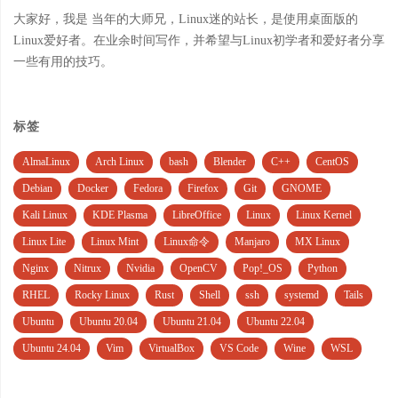
大家好，我是 当年的大师兄，Linux迷的站长，是使用桌面版的
Linux爱好者。在业余时间写作，并希望与Linux初学者和爱好者分享
一些有用的技巧。
标签
AlmaLinux
Arch Linux
bash
Blender
C++
CentOS
Debian
Docker
Fedora
Firefox
Git
GNOME
Kali Linux
KDE Plasma
LibreOffice
Linux
Linux Kernel
Linux Lite
Linux Mint
Linux命令
Manjaro
MX Linux
Nginx
Nitrux
Nvidia
OpenCV
Pop!_OS
Python
RHEL
Rocky Linux
Rust
Shell
ssh
systemd
Tails
Ubuntu
Ubuntu 20.04
Ubuntu 21.04
Ubuntu 22.04
Ubuntu 24.04
Vim
VirtualBox
VS Code
Wine
WSL