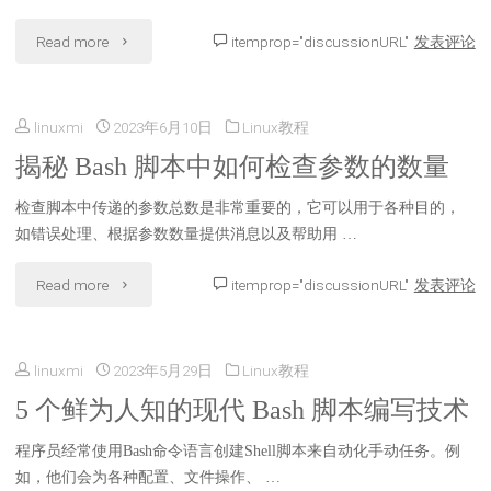
建
"提
Read more
itemprop="discussionURL"
发表评论
态
Linux
升
栏
健
linuxmi
2023年6月10日
Linux教程
你
和
康
揭秘 Bash 脚本中如何检查参数的数量
的
提
检
检查脚本中传递的参数总数是非常重要的，它可以用于各种目的，
命
示
如错误处理、根据参数数量提供消息以及帮助用 …
查
令
符"
"揭
Read more
itemprop="discussionURL"
发表评论
工
行
秘
具"
技
linuxmi
2023年5月29日
Linux教程
Bash
能：
5 个鲜为人知的现代 Bash 脚本编写技术
脚
Bash
程序员经常使用Bash命令语言创建Shell脚本来自动化手动任务。例
本
和
如，他们会为各种配置、文件操作、 …