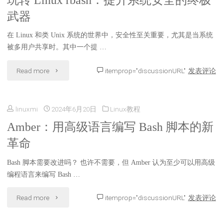
玩转 Linux rbash：提升系统安全的终极
武器
在 Linux 和类 Unix 系统的世界中，安全性至关重要，尤其是当系统
被多用户共享时。其中一个提 …
"玩
Read more
itemprop="discussionURL"
发表评论
转
linuxmi
2024年6月20日
Linux教程
Linux
Amber：用高级语言编写 Bash 脚本的新
rbash：
革命
提
Bash 脚本需要改进吗？ 也许不需要，但 Amber 认为至少可以用高级
升
编程语言来编写 Bash …
系
"Amber：
Read more
itemprop="discussionURL"
发表评论
统
用