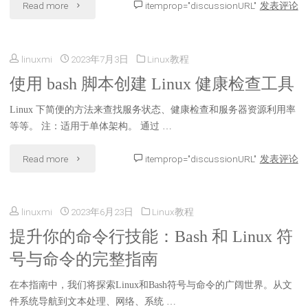
"Powerline：
Read more
itemprop="discussionURL"
发表评论
艺
有
为
术
何
linuxmi
2023年7月3日
Linux教程
Vim
家"
不
使用 bash 脚本创建 Linux 健康检查工具
和
同？"
Linux 下简便的方法来查找服务状态、健康检查和服务器资源利用率
Bash
等等。 注：适用于单体架构。 通过 …
Shell
"使
Read more
itemprop="discussionURL"
发表评论
带
用
来
linuxmi
2023年6月23日
Linux教程
bash
超
提升你的命令行技能：Bash 和 Linux 符
脚
炫
号与命令的完整指南
本
的
在本指南中，我们将探索Linux和Bash符号与命令的广阔世界。从文
创
件系统导航到文本处理、网络、系统 …
状