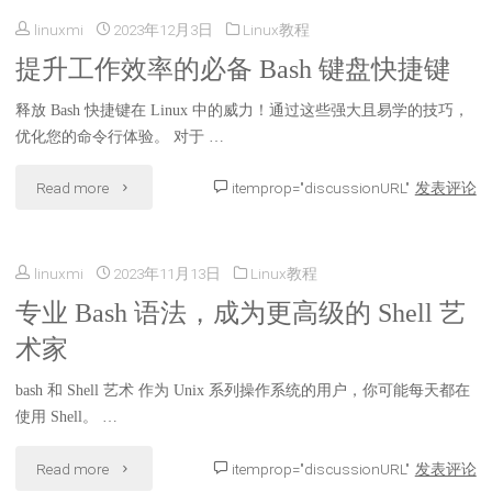
安
linuxmi
2023年12月3日
Linux教程
高
全
提升工作效率的必备 Bash 键盘快捷键
级
的
释放 Bash 快捷键在 Linux 中的威力！通过这些强大且易学的技巧，
语
优化您的命令行体验。 对于 …
终
言
"提
Read more
itemprop="discussionURL"
发表评论
极
编
升
武
写
linuxmi
2023年11月13日
Linux教程
工
器"
Bash
专业 Bash 语法，成为更高级的 Shell 艺
作
脚
术家
效
本
bash 和 Shell 艺术 作为 Unix 系列操作系统的用户，你可能每天都在
率
使用 Shell。 …
的
的
"专
Read more
itemprop="discussionURL"
发表评论
新