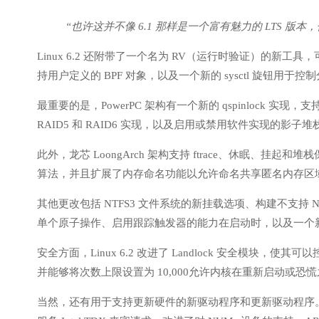
“也许这并不像 6.1 那样是一个富有魅力的 LTS 
Linux 6.2 还附带了一个名为 RV（运行时验证）的新工具
持用户定义的 BPF 对象，以及一个新的 sysctl 旋钮用于
最重要的是，PowerPC 架构有一个新的 qspinlock 实现，支
RAID5 和 RAID6 实现，以及启用或禁用软件实现的影子堆栈的
此外，龙芯 LoongArch 架构支持 ftrace、休眠、挂起和堆
算法，并且扩展了内存命名功能以允许命名共享匿名内存区
其他更改包括 NTFS3 文件系统的新挂载选项、构建不支持 N
单个原子操作、启用跟踪触发器的能力在启动时，以及一个新的用
安全方面，Linux 6.2 改进了 Landlock 安全模块，使其可以
并能够将次数上限设置为 10,000允许内核在重新启动或恐慌之
当然，还有用于支持更新硬件的新驱动程序和更新驱动程序。这里