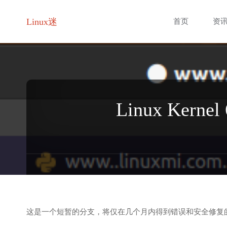
跳
Linux迷
首页
资
转
至
内
Linux Ker
容
这是一个短暂的分支，将仅在几个月内得到错误和安全修复