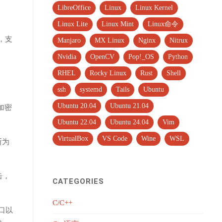
LibreOffice
Linux
Linux Kernel
Linux Lite
Linux Mint
Linux命令
，支
Manjaro
MX Linux
Nginx
Nitrux
Nvidia
OpenCV
Pop!_OS
Python
RHEL
Rocky Linux
Rust
Shell
ssh
systemd
Tails
Ubuntu
Ubuntu 20.04
Ubuntu 21.04
 加密
Ubuntu 22.04
Ubuntu 24.04
Vim
VirtualBox
VS Code
Wine
WSL
断为
击，
CATEGORIES
C/C++
口以