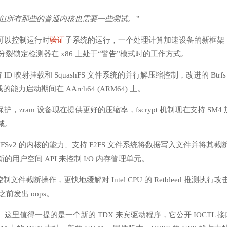
版本，但所有那些的普通内核也需要一些测试。”
，可以控制运行时
验证
子系统的运行，一个处理计算加速设备的新框架
控制分裂锁定检测器在 x86 上处于“警告”模式时的工作方式。
持 ID 映射挂载和 SquashFS 文件系统的并行解压缩控制，改进的 Btrfs
能力启动期间在 AArch64 (ARM64) 上。
栈保护，zram 设备现在提供更好的压缩率，fscrypt 机制现在支持 SM4
域。
FSv2 的内核的能力、支持 F2FS 文件系统将数据写入文件并将其截
户空间 API 来控制 I/O 内存管理单元。
控制文件截断操作，更快地缓解对 Intel CPU 的 Retbleed 推测执行攻
前发出 oops。
值得一提的是一个新的 TDX 来宾驱动程序，它公开 IOCTL 接