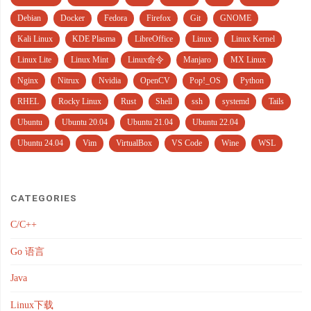
Debian
Docker
Fedora
Firefox
Git
GNOME
Kali Linux
KDE Plasma
LibreOffice
Linux
Linux Kernel
Linux Lite
Linux Mint
Linux命令
Manjaro
MX Linux
Nginx
Nitrux
Nvidia
OpenCV
Pop!_OS
Python
RHEL
Rocky Linux
Rust
Shell
ssh
systemd
Tails
Ubuntu
Ubuntu 20.04
Ubuntu 21.04
Ubuntu 22.04
Ubuntu 24.04
Vim
VirtualBox
VS Code
Wine
WSL
CATEGORIES
C/C++
Go 语言
Java
Linux下载