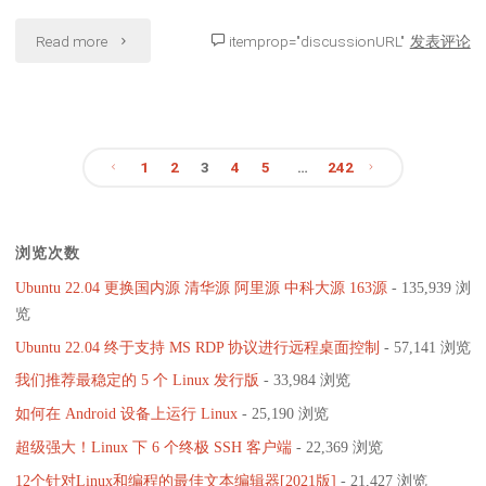
式
和
"QEMU
Read more
itemprop="discussionURL"
发表评论
结
游
11.0
束"
戏
更
兼
1
2
3
4
5
…
242
新
容
文
详
性"
浏览次数
解：
章
Ubuntu 22.04 更换国内源 清华源 阿里源 中科大源 163源
- 135,939 浏
x86、
分
览
ARM
Ubuntu 22.04 终于支持 MS RDP 协议进行远程桌面控制
- 57,141 浏览
页
我们推荐最稳定的 5 个 Linux 发行版
- 33,984 浏览
与
如何在 Android 设备上运行 Linux
- 25,190 浏览
RISC-
超级强大！Linux 下 6 个终极 SSH 客户端
- 22,369 浏览
V
12个针对Linux和编程的最佳文本编辑器[2021版]
- 21,427 浏览