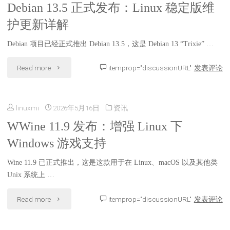
Debian 13.5 正式发布：Linux 稳定版维
Deepin
全
护更新详解
DDE：
新
Debian 项目已经正式推出 Debian 13.5，这是 Debian 13 “Trixie” …
安
AI
"Debian
Read more
itemprop="discussionURL"
发表评论
全
命
13.5
审
令
linuxmi
2026年5月16日
资讯
正
查
行
WWine 11.9 发布：增强 Linux 下
式
与
助
Windows 游戏支持
发
维
手
Wine 11.9 已正式推出，这是这款用于在 Linux、macOS 以及其他类
布：
护
Unix 系统上 …
和
Linux
压
"WWine
Read more
itemprop="discussionURL"
发表评论
升
稳
力
11.9
级