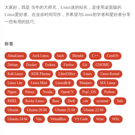
大家好，我是 当年的大师兄，Linux迷的站长，是使用桌面版的
Linux爱好者。在业余时间写作，并希望与Linux初学者和爱好者分享
一些有用的技巧。
标签
AlmaLinux
Arch Linux
bash
Blender
C++
CentOS
Debian
Docker
Fedora
Firefox
Git
GNOME
Kali Linux
KDE Plasma
LibreOffice
Linux
Linux Kernel
Linux Lite
Linux Mint
Linux命令
Manjaro
MX Linux
Nginx
Nitrux
Nvidia
OpenCV
Pop!_OS
Python
RHEL
Rocky Linux
Rust
Shell
ssh
systemd
Tails
Ubuntu
Ubuntu 20.04
Ubuntu 21.04
Ubuntu 22.04
Ubuntu 24.04
Vim
VirtualBox
VS Code
Wine
WSL