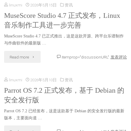
定
引
linuxmi
2026年5月15日
资讯
发
改
版
MuseScore Studio 4.7 正式发布，Linux
发
布：
进"
音乐制作工具进一步完善
维
调
增
护
MuseScore Studio 4.7 已正式推出，这是这款开源、跨平台乐谱制作
整"
强
与作曲软件的最新版 …
更
Linux
"MuseScore
Read more
itemprop="discussionURL"
发表评论
新
下
Studio
详
Windows
linuxmi
2026年5月10日
资讯
4.7
解"
游
Parrot OS 7.2 正式发布，基于 Debian 的
正
安全发行版
戏
式
支
Parrot OS 7.2 已经发布，这是这款基于 Debian 的安全发行版的最新
发
版本，主要面向道 …
持"
布，