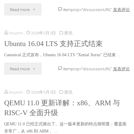
得
善"
"Wine
Read more
itemprop="discussionURL"
发表评论
全
现
11.8
发
在
linuxmi
2026年5月3日
资讯
正
行
安
Ubuntu 16.04 LTS 支持正式结束
式
版"
装？"
Canonical 正式宣布，Ubuntu 16.04 LTS “Xenial Xerus” 已结束 …
发
"Ubuntu
布：
Read more
itemprop="discussionURL"
发表评论
16.04
提
linuxmi
2026年5月3日
资讯
LTS
升
QEMU 11.0 更新详解：x86、ARM 与
支
Windows
RISC-V 全面升级
持
应
QEMU 11.0 已经正式推出了。这一版本更新的特点很明显：覆盖面
正
用
非常广，从 x86 到 ARM， …