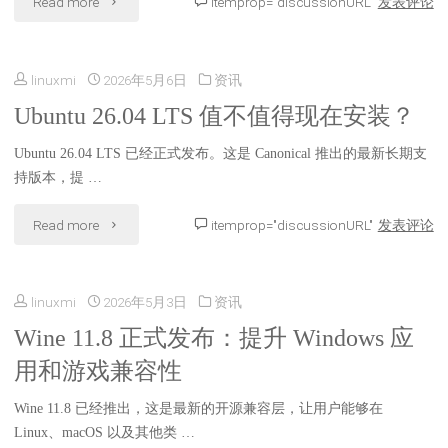
"Parrot
Read more
itemprop="discussionURL"
发表评论
Linux
OS
音
linuxmi
2026年5月6日
资讯
7.2
乐
Ubuntu 26.04 LTS 值不值得现在安装？
正
制
Ubuntu 26.04 LTS 已经正式发布。这是 Canonical 推出的最新长期支
式
持版本，提 …
作
发
"Ubuntu
Read more
itemprop="discussionURL"
发表评论
工
布，
26.04
具
基
linuxmi
2026年5月3日
资讯
LTS
进
于
Wine 11.8 正式发布：提升 Windows 应
值
一
Debian
用和游戏兼容性
不
步
的
Wine 11.8 已经推出，这是最新的开源兼容层，让用户能够在
值
完
Linux、macOS 以及其他类 …
安