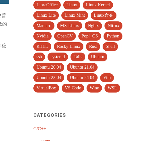
LibreOffice
Linux
Linux Kernel
Linux Lite
Linux Mint
Linux命令
改善
致的
Manjaro
MX Linux
Nginx
Nitrux
Nvidia
OpenCV
Pop!_OS
Python
加稳
RHEL
Rocky Linux
Rust
Shell
ssh
systemd
Tails
Ubuntu
Ubuntu 20.04
Ubuntu 21.04
Ubuntu 22.04
Ubuntu 24.04
Vim
VirtualBox
VS Code
Wine
WSL
CATEGORIES
C/C++