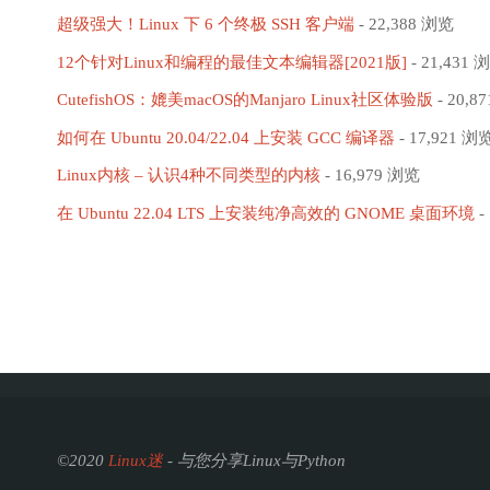
超级强大！Linux 下 6 个终极 SSH 客户端
- 22,388 浏览
12个针对Linux和编程的最佳文本编辑器[2021版]
- 21,431 
CutefishOS：媲美macOS的Manjaro Linux社区体验版
- 20,8
如何在 Ubuntu 20.04/22.04 上安装 GCC 编译器
- 17,921 浏
Linux内核 – 认识4种不同类型的内核
- 16,979 浏览
在 Ubuntu 22.04 LTS 上安装纯净高效的 GNOME 桌面环境
-
©2020
Linux迷
- 与您分享Linux与Python