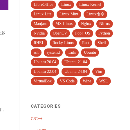
LibreOffice
Linux
Linux Kernel
Linux Lite
Linux Mint
Linux命令
Manjaro
MX Linux
Nginx
Nitrux
更多
Nvidia
OpenCV
Pop!_OS
Python
RHEL
Rocky Linux
Rust
Shell
ssh
systemd
Tails
Ubuntu
Ubuntu 20.04
Ubuntu 21.04
Ubuntu 22.04
Ubuntu 24.04
Vim
VirtualBox
VS Code
Wine
WSL
CATEGORIES
容，
C/C++