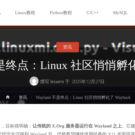
讯
Linux教程
Python教程
C/C++
MySQL
资讯
不是终点：Linux 社区悄悄孵化
撰写
linuxmi
于
2025年12月27日
首
资讯
Wayland 不是终点：Linux 社区悄悄孵化了 Wayback
页
验性项目，目标很明确：
让传统的 X.Org 服务器运行在 Wayland 之上
。它
经完全迁移到 Wayland 后，仍然希望继续使用经典的 X11 桌面环