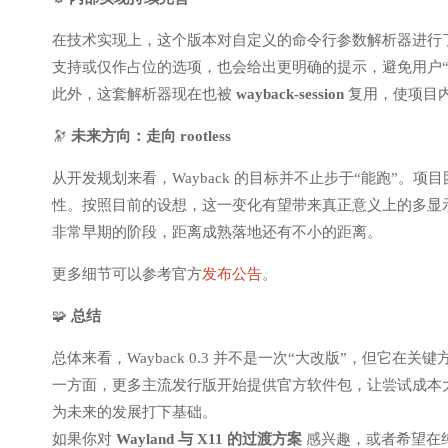
在技术实现上，这个版本对自定义的命令行参数解析器进行了重
支持或仅作占位的选项，也会给出更明确的提示，避免用户“
此外，这套解析器现在也被
wayback-session
复用，使项目
🔭
未来方向：走向 rootless
从开发规划来看，Wayback 的目标并不止步于“能跑”。项
性。按照目前的设想，这一变化有望带来真正意义上的多显
非常早期的阶段，距离成熟落地还有不小的距离。
更多细节可以参考官方
发布公告
。
🧩
总结
总体来看，Wayback 0.3 并不是一次“大改版”，但它在关
一方面，更多主流发行版开始提供官方软件包，让尝试成本
为未来的发展打下基础。
如果你对
Wayland 与 X11 的过渡方案
感兴趣，或者希望在纯 W