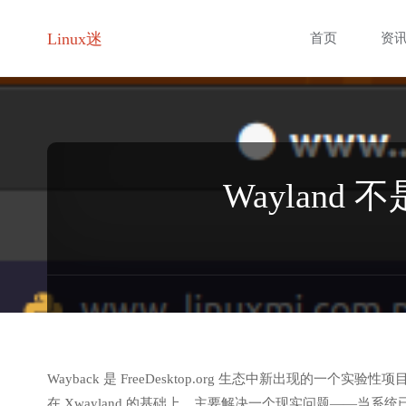
跳
Linux迷
首页
资
转
至
内
Wayland 
容
Wayback 是 FreeDesktop.org 生态中新出现的一个实
在 Xwayland 的基础上，主要解决一个现实问题——当系统已