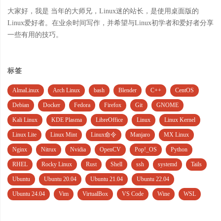
大家好，我是 当年的大师兄，Linux迷的站长，是使用桌面版的
Linux爱好者。在业余时间写作，并希望与Linux初学者和爱好者分享
一些有用的技巧。
标签
AlmaLinux
Arch Linux
bash
Blender
C++
CentOS
Debian
Docker
Fedora
Firefox
Git
GNOME
Kali Linux
KDE Plasma
LibreOffice
Linux
Linux Kernel
Linux Lite
Linux Mint
Linux命令
Manjaro
MX Linux
Nginx
Nitrux
Nvidia
OpenCV
Pop!_OS
Python
RHEL
Rocky Linux
Rust
Shell
ssh
systemd
Tails
Ubuntu
Ubuntu 20.04
Ubuntu 21.04
Ubuntu 22.04
Ubuntu 24.04
Vim
VirtualBox
VS Code
Wine
WSL