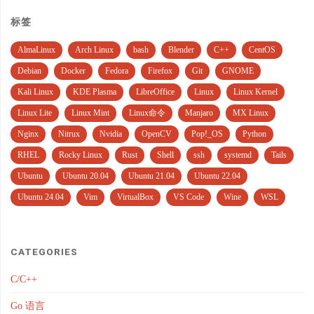
标签
AlmaLinux
Arch Linux
bash
Blender
C++
CentOS
Debian
Docker
Fedora
Firefox
Git
GNOME
Kali Linux
KDE Plasma
LibreOffice
Linux
Linux Kernel
Linux Lite
Linux Mint
Linux命令
Manjaro
MX Linux
Nginx
Nitrux
Nvidia
OpenCV
Pop!_OS
Python
RHEL
Rocky Linux
Rust
Shell
ssh
systemd
Tails
Ubuntu
Ubuntu 20.04
Ubuntu 21.04
Ubuntu 22.04
Ubuntu 24.04
Vim
VirtualBox
VS Code
Wine
WSL
CATEGORIES
C/C++
Go 语言