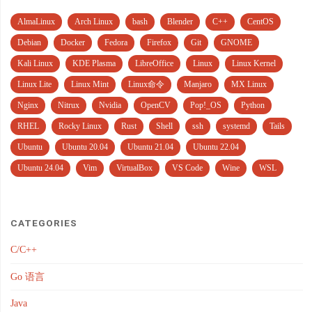
AlmaLinux
Arch Linux
bash
Blender
C++
CentOS
Debian
Docker
Fedora
Firefox
Git
GNOME
Kali Linux
KDE Plasma
LibreOffice
Linux
Linux Kernel
Linux Lite
Linux Mint
Linux命令
Manjaro
MX Linux
Nginx
Nitrux
Nvidia
OpenCV
Pop!_OS
Python
RHEL
Rocky Linux
Rust
Shell
ssh
systemd
Tails
Ubuntu
Ubuntu 20.04
Ubuntu 21.04
Ubuntu 22.04
Ubuntu 24.04
Vim
VirtualBox
VS Code
Wine
WSL
CATEGORIES
C/C++
Go 语言
Java