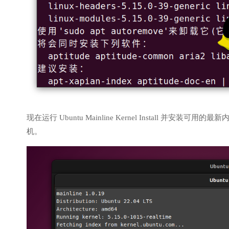
现在运行 Ubuntu Mainline Kernel Install 并
机。