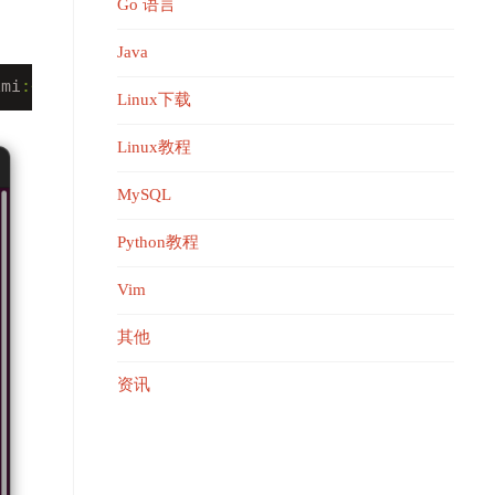
Go 语言
Java
xmi
:~/www
.linuxmi.com$ sudo apt update 
Linux下载
Linux教程
MySQL
Python教程
Vim
其他
资讯