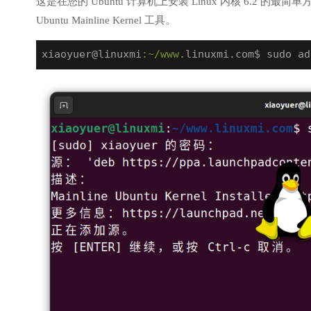
这是在您的 Ubuntu 计算机上安装 Linux 内核 6.2 
Ubuntu Mainline Kernel 工具。
xiaoyuer@linuxmi
:~/www
.linuxmi.com$ sudo ad