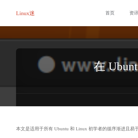
跳
Linux迷
首页
资
转
至
内
在 Ubunt
容
本文是适用于所有 Ubuntu 和 Linux 初学者的循序渐进且