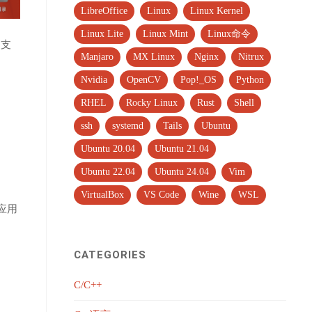
LibreOffice
Linux
Linux Kernel
Linux Lite
Linux Mint
Linux命令
受支
Manjaro
MX Linux
Nginx
Nitrux
Nvidia
OpenCV
Pop!_OS
Python
RHEL
Rocky Linux
Rust
Shell
ssh
systemd
Tails
Ubuntu
Ubuntu 20.04
Ubuntu 21.04
Ubuntu 22.04
Ubuntu 24.04
Vim
VirtualBox
VS Code
Wine
WSL
 应用
CATEGORIES
C/C++