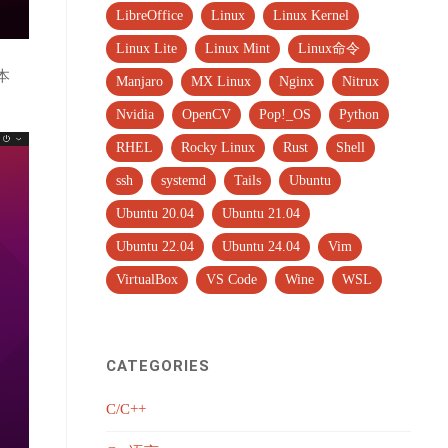
LibreOffice
Linux
Linux Kernel
Linux Lite
Linux Mint
Linux命令
本
Manjaro
MX Linux
Nginx
Nitrux
Nvidia
OpenCV
Pop!_OS
Python
RHEL
Rocky Linux
Rust
Shell
ssh
systemd
Tails
Ubuntu
Ubuntu 20.04
Ubuntu 21.04
Ubuntu 22.04
Ubuntu 24.04
Vim
VirtualBox
VS Code
Wine
WSL
CATEGORIES
C/C++