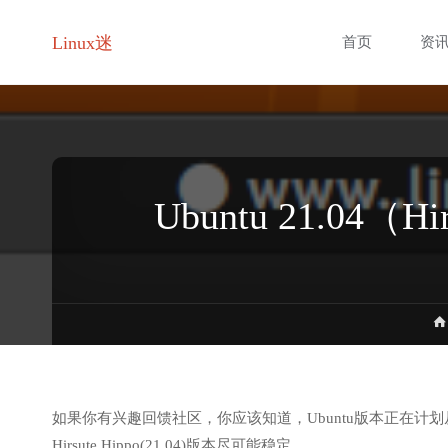
跳
Linux迷
首页
资
转
至
内
Ubuntu 21.0
容
如果你有兴趣回馈社区，你应该知道，Ubuntu版本正在计划
Hirsute Hippo(21.04)版本尽可能稳定。