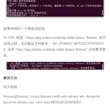
如果你得到一个错误消息说:
W: GPG 错误：https://pkg.jenkins.io/debian-stable binary/ Release: 由于
没有公钥，无法验证下列签名： NO_PUBKEY 9B7D32F2D50582E6
E: 仓库 “http://pkg.jenkins.io/debian-stable binary/ Release” 没有数字签
名。
解决方法
导入密钥：
linuxmi@linuxmi:~/www.linuxmi.com$ sudo apt-key adv –keyserver
keyserver.ubuntu.com –recv-keys 9B7D32F2D50582E6