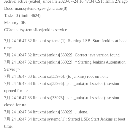
Active: active (exited) since Fri 2020-07-24 16:47:34 CST; 1min 27s ago
Docs: man:systemd-sysv-generator(8)
Tasks: 0 (limit: 4624)
Memory: 0B
CGroup: /system.slice/jenkins.service
7月 24 16:47:32 linuxmi systemd[1]: Starting LSB: Start Jenkins at boot
time…
7月 24 16:47:32 linuxmi jenkins[33922]: Correct java version found
7月 24 16:47:32 linuxmi jenkins[33922]: * Starting Jenkins Automation
Server j>
7月 24 16:47:33 linuxmi su[33976]: (to jenkins) root on none
7月 24 16:47:33 linuxmi su[33976]: pam_unix(su-l:session): session
opened for u>
7月 24 16:47:33 linuxmi su[33976]: pam_unix(su-l:session): session
closed for u>
7月 24 16:47:34 linuxmi jenkins[33922]: …done.
7月 24 16:47:34 linuxmi systemd[1]: Started LSB: Start Jenkins at boot
time.