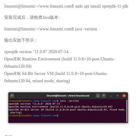
linuxmi@linuxmi:~/www.linuxmi.com$ sudo apt install openjdk-11-jdk
安装完成后，请检查Java版本:
linuxmi@linuxmi:~/www.linuxmi.com$ java -version
输出应如下所示：
openjdk version “11.0.8” 2020-07-14
OpenJDK Runtime Environment (build 11.0.8+10-post-Ubuntu-
0ubuntu120.04)
OpenJDK 64-Bit Server VM (build 11.0.8+10-post-Ubuntu-
0ubuntu120.04, mixed mode, sharing)