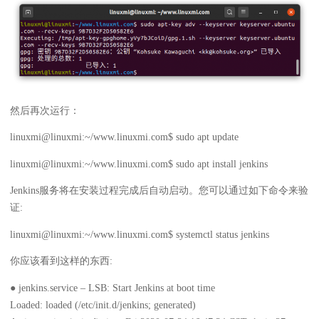
然后再次运行：
linuxmi@linuxmi:~/www.linuxmi.com$ sudo apt update
linuxmi@linuxmi:~/www.linuxmi.com$ sudo apt install jenkins
Jenkins服务将在安装过程完成后自动启动。您可以通过如下命令来验
证:
linuxmi@linuxmi:~/www.linuxmi.com$ systemctl status jenkins
你应该看到这样的东西:
● jenkins.service – LSB: Start Jenkins at boot time
Loaded: loaded (/etc/init.d/jenkins; generated)