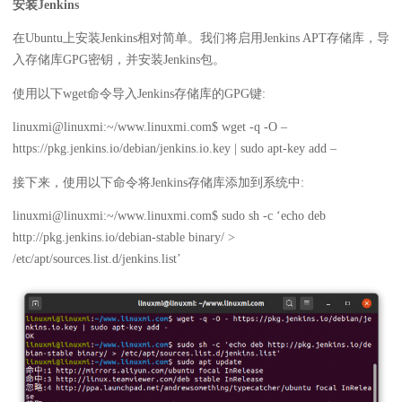
安装Jenkins
在Ubuntu上安装Jenkins相对简单。我们将启用Jenkins APT存储库，导
入存储库GPG密钥，并安装Jenkins包。
使用以下wget命令导入Jenkins存储库的GPG键:
linuxmi@linuxmi:~/www.linuxmi.com$ wget -q -O –
https://pkg.jenkins.io/debian/jenkins.io.key | sudo apt-key add –
接下来，使用以下命令将Jenkins存储库添加到系统中:
linuxmi@linuxmi:~/www.linuxmi.com$ sudo sh -c ‘echo deb
http://pkg.jenkins.io/debian-stable binary/ >
/etc/apt/sources.list.d/jenkins.list’