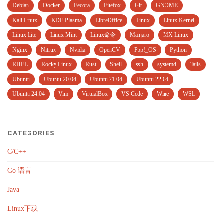
Debian
Docker
Fedora
Firefox
Git
GNOME
Kali Linux
KDE Plasma
LibreOffice
Linux
Linux Kernel
Linux Lite
Linux Mint
Linux命令
Manjaro
MX Linux
Nginx
Nitrux
Nvidia
OpenCV
Pop!_OS
Python
RHEL
Rocky Linux
Rust
Shell
ssh
systemd
Tails
Ubuntu
Ubuntu 20.04
Ubuntu 21.04
Ubuntu 22.04
Ubuntu 24.04
Vim
VirtualBox
VS Code
Wine
WSL
CATEGORIES
C/C++
Go 语言
Java
Linux下载