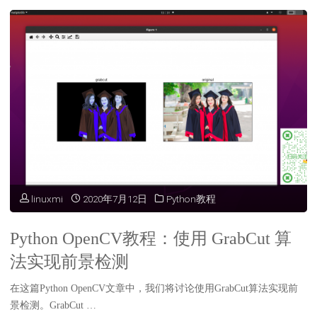
行
教
微
程：
笑
使
检
用
测"
Canny
算
法
linuxmi
2020年7月12日
Python教程
实
Python OpenCV教程：使用 GrabCut 算
现
法实现前景检测
边
在这篇Python OpenCV文章中，我们将讨论使用GrabCut算法实现前
缘
景检测。GrabCut …