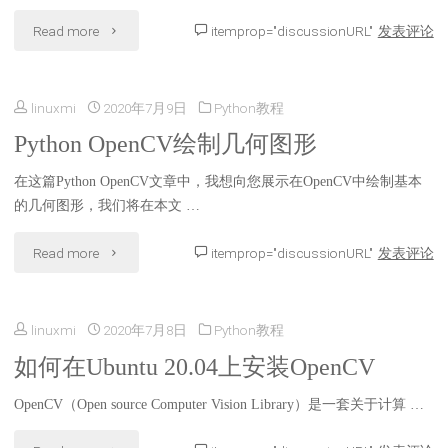
检
"Python
Read more
itemprop="discussionURL"
发表评论
测"
OpenCV
linuxmi
2020年7月9日
Python教程
教
Python OpenCV绘制几何图形
程：
在这篇Python OpenCV文章中，我想向您展示在OpenCV中绘制基本
使
的几何图形，我们将在本文 …
用
"Python
Read more
itemprop="discussionURL"
发表评论
GrabCut
OpenCV
算
linuxmi
2020年7月8日
Python教程
绘
法
如何在Ubuntu 20.04上安装OpenCV
制
实
OpenCV（Open source Computer Vision Library）是一套关于计算 …
几
现