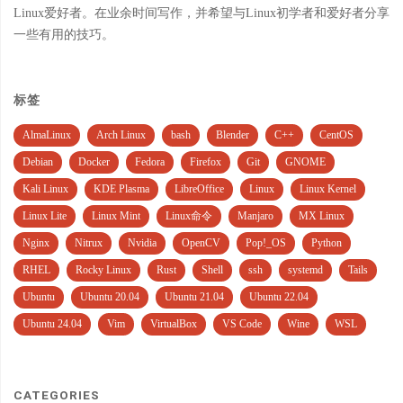
Linux爱好者。在业余时间写作，并希望与Linux初学者和爱好者分享
一些有用的技巧。
标签
AlmaLinux
Arch Linux
bash
Blender
C++
CentOS
Debian
Docker
Fedora
Firefox
Git
GNOME
Kali Linux
KDE Plasma
LibreOffice
Linux
Linux Kernel
Linux Lite
Linux Mint
Linux命令
Manjaro
MX Linux
Nginx
Nitrux
Nvidia
OpenCV
Pop!_OS
Python
RHEL
Rocky Linux
Rust
Shell
ssh
systemd
Tails
Ubuntu
Ubuntu 20.04
Ubuntu 21.04
Ubuntu 22.04
Ubuntu 24.04
Vim
VirtualBox
VS Code
Wine
WSL
CATEGORIES