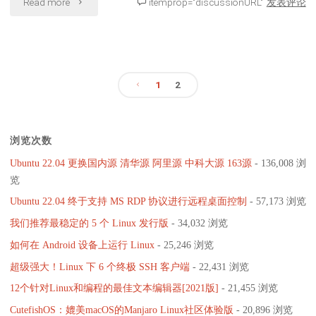
"如
何
Read more
itemprop="discussionURL"
发表评论
前
何
图
景
在
形"
检
1
2
Ubuntu
测"
文
20.04
浏览次数
上
章
Ubuntu 22.04 更换国内源 清华源 阿里源 中科大源 163源
- 136,008 浏
安
分
览
装
Ubuntu 22.04 终于支持 MS RDP 协议进行远程桌面控制
- 57,173 浏览
页
我们推荐最稳定的 5 个 Linux 发行版
- 34,032 浏览
OpenCV"
如何在 Android 设备上运行 Linux
- 25,246 浏览
超级强大！Linux 下 6 个终极 SSH 客户端
- 22,431 浏览
12个针对Linux和编程的最佳文本编辑器[2021版]
- 21,455 浏览
CutefishOS：媲美macOS的Manjaro Linux社区体验版
- 20,896 浏览