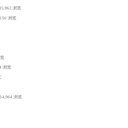
章
和
Eternal
35,962 浏览
分
Vulkan
,150 浏览
和
1.3"
页
DiRT
Rally
浏览
2.0
74 浏览
带
览
来
 14,964 浏览
性
能
改