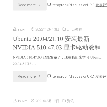
"NVIDIA
Read more
itemprop="discussionURL"
发表评
程
终
序
于
发
linuxmi
2022年2月13日
Linux教程
发
Ubuntu 20.04/21.10 安装最新
布，
NVIDIA 510.47.03 显卡驱动教程
布
开
NVIDIA 510.47.03 已经发布了，现在我们来学习 Ubuntu
开
源
20.04.3 LTS …
源
模
"Ubuntu
Read more
itemprop="discussionURL"
发表评
Linux
块
20.04/21.10
GPU
的
安
内
linuxmi
2021年5月12日
资讯
第