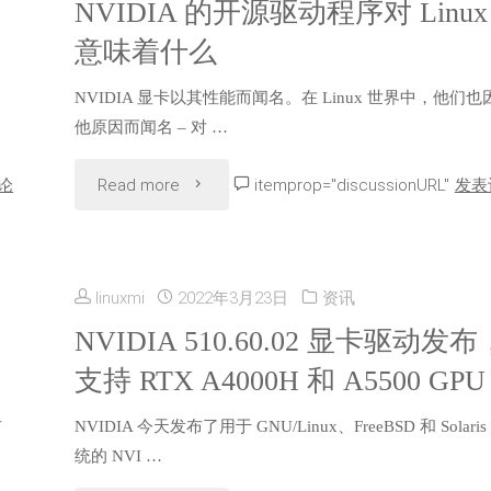
NVIDIA 的开源驱动程序对 Linux
意味着什么
NVIDIA 显卡以其性能而闻名。在 Linux 世界中，他们也
他原因而闻名 – 对 …
"NVIDIA
论
Read more
itemprop="discussionURL"
发表
的
开
linuxmi
2022年3月23日
资讯
源
NVIDIA 510.60.02 显卡驱动发布
支持 RTX A4000H 和 A5500 GPU
驱
布
NVIDIA 今天发布了用于 GNU/Linux、FreeBSD 和 Solaris
动
统的 NVI …
程