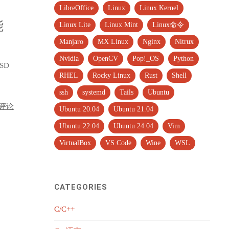
LibreOffice
Linux
Linux Kernel
能
Linux Lite
Linux Mint
Linux命令
Manjaro
MX Linux
Nginx
Nitrux
Nvidia
OpenCV
Pop!_OS
Python
BSD
RHEL
Rocky Linux
Rust
Shell
ssh
systemd
Tails
Ubuntu
评论
Ubuntu 20.04
Ubuntu 21.04
Ubuntu 22.04
Ubuntu 24.04
Vim
VirtualBox
VS Code
Wine
WSL
CATEGORIES
C/C++