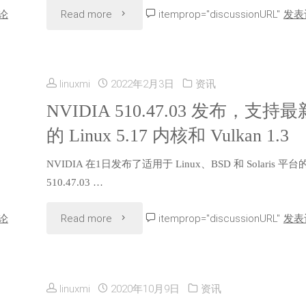
"NVIDIA
论
Read more
itemprop="discussionURL"
发表
序
510.60.02
对
显
Linux
linuxmi
2022年2月3日
资讯
卡
NVIDIA 510.47.03 发布，支持最
意
的 Linux 5.17 内核和 Vulkan 1.3
驱
味
NVIDIA 在1日发布了适用于 Linux、BSD 和 Solaris 平台
动
着
510.47.03 …
发
什
"NVIDIA
论
Read more
itemprop="discussionURL"
发表
布，
么"
510.47.03
支
发
持
linuxmi
2020年10月9日
资讯