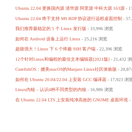
程"
Ubuntu 22.04 更换国内源 清华源 阿里源 中科大源 163源
- 1
布，
Ubuntu 22.04 终于支持 MS RDP 协议进行远程桌面控制
- 57
支
我们推荐最稳定的 5 个 Linux 发行版
- 33,996 浏览
持
如何在 Android 设备上运行 Linux
- 25,216 浏览
超级强大！Linux 下 6 个终极 SSH 客户端
- 22,396 浏览
新
12个针对Linux和编程的最佳文本编辑器[2021版]
- 21,432 
的
CutefishOS：媲美macOS的Manjaro Linux社区体验版
- 20,8
笔
如何在 Ubuntu 20.04/22.04 上安装 GCC 编译器
- 17,923 浏
Linux内核 – 认识4种不同类型的内核
- 16,986 浏览
记
在 Ubuntu 22.04 LTS 上安装纯净高效的 GNOME 桌面环境
-
本
电
脑