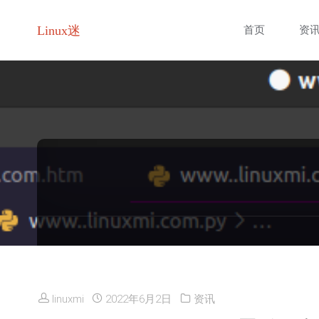
跳
Linux迷
首页
资
转
至
内
容
linuxmi
2022年6月2日
资讯