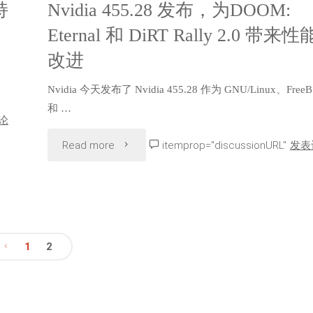
布，
持
Nvidia 455.28 发布，为DOOM:
RTX
Eternal 和 DiRT Rally 2.0 带来性
支
A4000H
改进
和
持
和
Nvidia 今天发布了 Nvidia 455.28 作为 GNU/Linux、Free
最
A5500
和 …
论
新
GPU"
"Nvidia
Read more
itemprop="discussionURL"
发表
的
455.28
Linux
发
5.17
布，
1
2
内
为
文
核
DOOM: