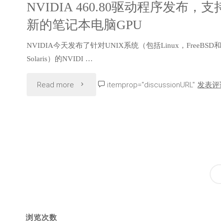
装
NVIDIA 460.80驱动程序发布，支
核
一
新的笔记本电脑GPU
最
模
个
NVIDIA今天发布了针对UNIX系统（包括Linux，FreeBSD
新
块"
Solaris）的NVIDI …
版
NVIDIA
"NVIDIA
本"
Read more
itemprop="discussionURL"
发表评
510.47.03
460.80
显
驱
卡
动
驱
程
动
序
教
发
浏览次数