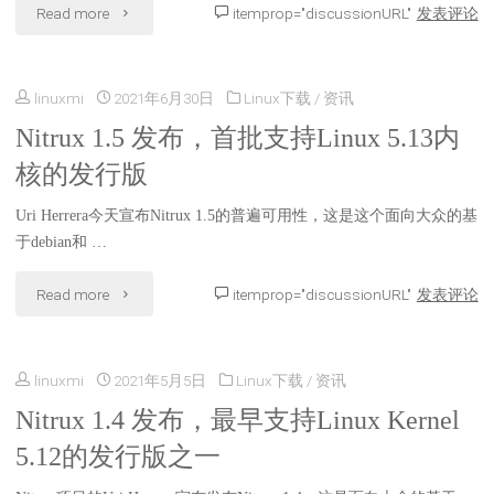
"Nitrux
Read more
itemprop="discussionURL"
发表评论
认
的
1.5.1
内
Linux
linuxmi
2021年6月30日
Linux下载
/
资讯
发
核
Kernel
Nitrux 1.5 发布，首批支持Linux 5.13内
布，
的
核的发行版
5.14
最
发
提
Uri Herrera今天宣布Nitrux 1.5的普遍可用性，这是这个面向大众的基
新
行
于debian和 …
供
的
版"
"Nitrux
Read more
itemprop="discussionURL"
发表评论
支
KDE
1.5
持"
Plasma
linuxmi
2021年5月5日
Linux下载
/
资讯
发
桌
Nitrux 1.4 发布，最早支持Linux Kernel
布，
5.12的发行版之一
面"
首