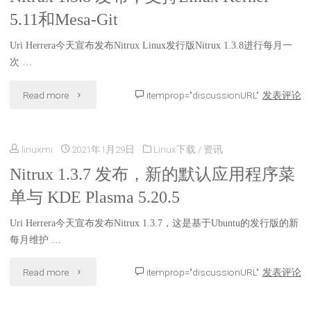
5.11和Mesa-Git
5.12
第
的
Uri Herrera今天宣布发布Nitrux Linux发行版Nitrux 1.3.8进行每月一
一
次 …
发
个
"Nitrux
Read more
itemprop="discussionURL"
发表评论
行
基
1.3.8
版
于
linuxmi
2021年1月29日
Linux下载
/
资讯
发
之
Debian
Nitrux 1.3.7 发布，新的默认应用程序菜
布，
一"
单与 KDE Plasma 5.20.5
GNU/Linux
支
的
Uri Herrera今天宣布发布Nitrux 1.3.7，这是基于Ubuntu的发行版的新
持
每月维护 …
发
Linux
"Nitrux
Read more
itemprop="discussionURL"
发表评论
行
Kernel
1.3.7
版"