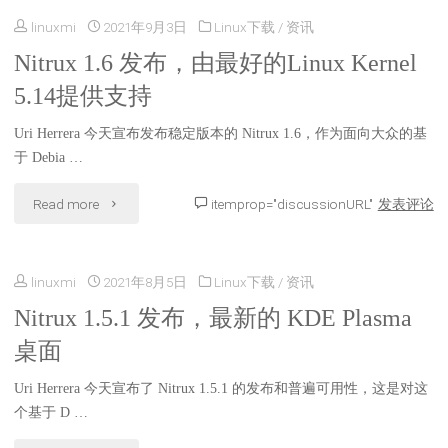
Maui
linuxmi
2021年9月3日
Linux下载
/
资讯
发
Apps
Nitrux 1.6 发布，由最好的Linux Kernel
布，
5.14提供支持
2.1.0"
第
Uri Herrera 今天宣布发布稳定版本的 Nitrux 1.6，作为面向大众的基
一
于 Debia …
个
"Nitrux
Read more
itemprop="discussionURL"
发表评论
以
1.6
Linux
linuxmi
2021年8月5日
Linux下载
/
资讯
发
5.14
Nitrux 1.5.1 发布，最新的 KDE Plasma
布，
桌面
作
由
为
Uri Herrera 今天宣布了 Nitrux 1.5.1 的发布和普遍可用性，这是对这
最
个基于 D …
默
好