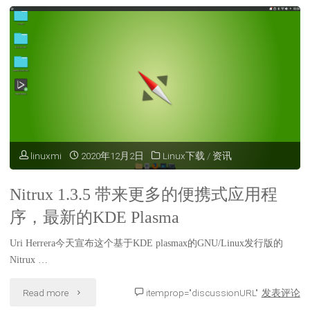
5.11
发
和
布，
Mesa-
新
Git"
的
默
认
linuxmi
2020年12月2日
Linux下载
/
资讯
应
Nitrux 1.3.5 带来更多的便携式应用程
用
序，最新的KDE Plasma
程
Uri Herrera今天宣布这个基于KDE plasmax的GNU/Linux发行版的
Nitrux …
序
"Nitrux
菜
Read more
itemprop="discussionURL"
发表评论