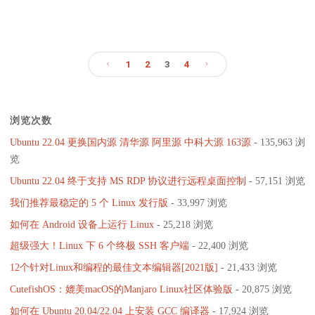
1.3.5
单
带
与
1
2
3
4
来
KDE
文
更
Plasma
浏览次数
多
章
5.20.5"
Ubuntu 22.04 更换国内源 清华源 阿里源 中科大源 163源
- 135,963 浏
的
分
览
便
Ubuntu 22.04 终于支持 MS RDP 协议进行远程桌面控制
- 57,151 浏览
页
我们推荐最稳定的 5 个 Linux 发行版
- 33,997 浏览
携
如何在 Android 设备上运行 Linux
- 25,218 浏览
式
超级强大！Linux 下 6 个终极 SSH 客户端
- 22,400 浏览
应
12个针对Linux和编程的最佳文本编辑器[2021版]
- 21,433 浏览
CutefishOS：媲美macOS的Manjaro Linux社区体验版
- 20,875 浏览
用
如何在 Ubuntu 20.04/22.04 上安装 GCC 编译器
- 17,924 浏览