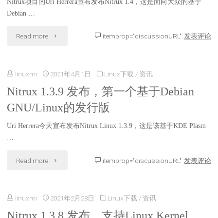
Nitrux项目的Uri Herrera宣布发布Nitrux 1.4，这是面向大众的基于
批
Debian …
支
"Nitrux
Read more
itemprop="discussionURL"
发表评论
持
1.4
Linux
linuxmi
2021年4月1日
Linux下载
/
资讯
发
5.13
Nitrux 1.3.9 发布，第一个基于Debian
布，
GNU/Linux的发行版
内
最
核
Uri Herrera今天宣布发布Nitrux Linux 1.3.9，这是该基于KDE Plasm
早
…
的
支
"Nitrux
Read more
itemprop="discussionURL"
发表评论
发
持
1.3.9
行
Linux
linuxmi
2021年2月28日
Linux下载
/
资讯
发
版"
Kernel
Nitrux 1.3.8 发布，支持Linux Kernel
布，