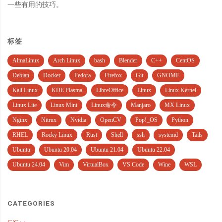
一些有用的技巧。
标签
AlmaLinux
Arch Linux
bash
Blender
C++
CentOS
Debian
Docker
Fedora
Firefox
Git
GNOME
Kali Linux
KDE Plasma
LibreOffice
Linux
Linux Kernel
Linux Lite
Linux Mint
Linux命令
Manjaro
MX Linux
Nginx
Nitrux
Nvidia
OpenCV
Pop!_OS
Python
RHEL
Rocky Linux
Rust
Shell
ssh
systemd
Tails
Ubuntu
Ubuntu 20.04
Ubuntu 21.04
Ubuntu 22.04
Ubuntu 24.04
Vim
VirtualBox
VS Code
Wine
WSL
CATEGORIES