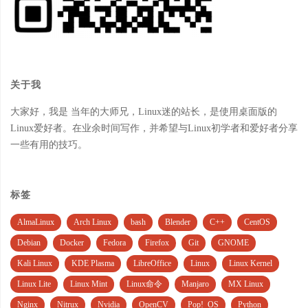
关于我
大家好，我是 当年的大师兄，Linux迷的站长，是使用桌面版的
Linux爱好者。在业余时间写作，并希望与Linux初学者和爱好者分享
一些有用的技巧。
标签
AlmaLinux
Arch Linux
bash
Blender
C++
CentOS
Debian
Docker
Fedora
Firefox
Git
GNOME
Kali Linux
KDE Plasma
LibreOffice
Linux
Linux Kernel
Linux Lite
Linux Mint
Linux命令
Manjaro
MX Linux
Nginx
Nitrux
Nvidia
OpenCV
Pop!_OS
Python