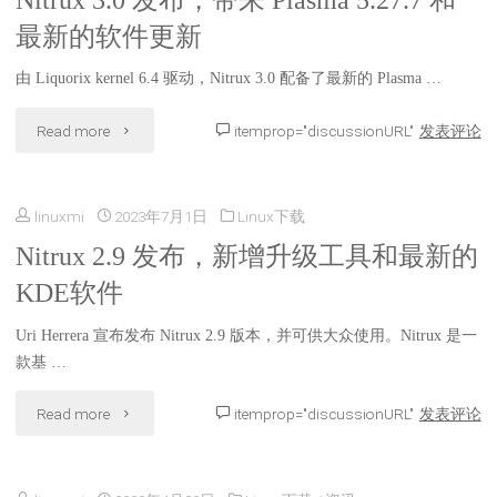
Nitrux 3.0 发布，带来 Plasma 5.27.7 和
最新的软件更新
由 Liquorix kernel 6.4 驱动，Nitrux 3.0 配备了最新的 Plasma …
"Nitrux
Read more
itemprop="discussionURL"
发表评论
3.0
linuxmi
2023年7月1日
Linux下载
发
Nitrux 2.9 发布，新增升级工具和最新的
布，
KDE软件
带
Uri Herrera 宣布发布 Nitrux 2.9 版本，并可供大众使用。Nitrux 是一
来
款基 …
Plasma
"Nitrux
Read more
itemprop="discussionURL"
发表评论
5.27.7
2.9
和