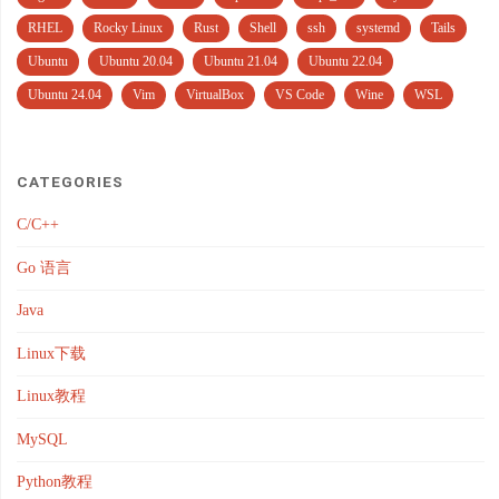
RHEL
Rocky Linux
Rust
Shell
ssh
systemd
Tails
Ubuntu
Ubuntu 20.04
Ubuntu 21.04
Ubuntu 22.04
Ubuntu 24.04
Vim
VirtualBox
VS Code
Wine
WSL
CATEGORIES
C/C++
Go 语言
Java
Linux下载
Linux教程
MySQL
Python教程