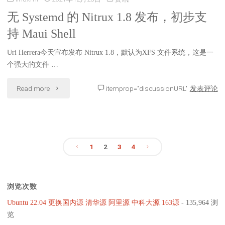
用
无 Systemd 的 Nitrux 1.8 发布，初步支
发
持 Maui Shell
于
布，
Linux
Uri Herrera今天宣布发布 Nitrux 1.8，默认为XFS 文件系统，这是一
基
个强大的文件 …
游
于
"无
Read more
itemprop="discussionURL"
发表评论
戏，
Debian
Systemd
添
Linux
的
加
随
1
2
3
4
Nitrux
KDE
附
文
1.8
Plasma
KDE
浏览次数
发
章
5.24
Plasma
Ubuntu 22.04 更换国内源 清华源 阿里源 中科大源 163源
- 135,964 浏
布，
LTS"
分
览
5.23.5"