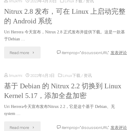
linuxmi
2023年4月30日
Linux下载
/
资讯
发
最
Nitrux 2.8 发布，可在 Linux 上启动完整
布，
的 Android 系统
新
新
的
Uri Herrera 今天宣布，Nitrux 2.8 正式发布并提供下载。这是一款基
增
于Debian …
软
升
"Nitrux
Read more
itemprop="discussionURL"
发表评论
件
级
2.8
更
工
linuxmi
2022年6月3日
Linux下载
/
资讯
发
新"
具
基于 Debian 的 Nitrux 2.2 切换到 Linux
布，
Kernel 5.17，添加全盘加密
和
可
最
Uri Herrera今天宣布发布Nitrux 2.2，它是这个基于 Debian、无
在
system …
新
Linux
"基
Read more
itemprop="discussionURL"
发表评论
的