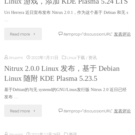
Linux 游戏，添加 KDE Plasma 5.24 LTS
Plasma"
尝
Uri Herrera 近日宣布发布 Nitrux 2.0.1，作为这个基于 Debian 和无 s
试
…
的
"Nitrux
Read more
itemprop="discussionURL"
发表评论
顶
2.0.1
级
linuxmi
2022年1月31日
Linux下载
/
资讯
默
Nitrux
Nitrux 2.0.0 Linux 发布，基于 Debian
认
Linux 随附 KDE Plasma 5.23.5
应
切
用
基于Debian的与无 systemd的GNU/Linux发行版 Nitrux 2.0 近日已经
换
发布 …
程
到
"Nitrux
Read more
itemprop="discussionURL"
发表评论
序
Mesa
2.0.0
（Maui）"
22.1
linuxmi
2021年12月28日
资讯
Linux