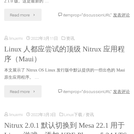
2.1.0 版。这是最新的 …
添
Debian
"Nitrux
Read more
itemprop="discussionURL"
发表评论
加
的
2.1.0
全
无
linuxmi
2022年3月11日
资讯
来
盘
systemd
Linux 人都应尝试的顶级 Nitrux 应用程
了，
加
序（Maui）
的
提
密"
GNU/Linux
本文展示了 Nitrux OS Linux 发行版中默认提供的一些出色的 Maui
供
原生应用程序。 …
发
最
"Linux
Read more
itemprop="discussionURL"
发表评论
行
新
人
版"
的
linuxmi
2022年3月3日
Linux下载
/
资讯
都
KDE
Nitrux 2.0.1 默认切换到 Mesa 22.1 用于
应