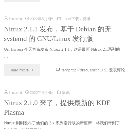
上
于
KDE
启
linuxmi
2022年5月5日
Linux下载
/
资讯
Debian
软
动
Nitrux 2.1.1 发布，基于 Debian 的无
的
件"
systemd 的 GNU/Linux 发行版
完
Nitrux
整
Uri Herrera 今天宣布发布 Nitrux 2.1.1，这是最新 Nitrux 2.1系列的
2.2
…
的
切
"Nitrux
Read more
itemprop="discussionURL"
发表评论
Android
换
2.1.1
系
到
linuxmi
2022年4月4日
资讯
发
统"
Linux
Nitrux 2.1.0 来了，提供最新的 KDE
布，
Plasma
Kernel
基
5.17，
Nitrux 刚刚发布了他们的 2.x 系列发行版的新更新，将我们带到了
于