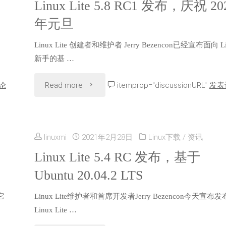
Linux Lite 5.8 RC1 发布，庆祝 20
年元旦
Linux Lite 创建者和维护者 Jerry Bezencon已经宣布面向 Li
新手的基 …
"Linux
论
Read more
itemprop="discussionURL"
发表
Lite
5.8
linuxmi
2021年2月28日
Linux下载
/
资讯
RC1
Linux Lite 5.4 RC 发布，基于
Ubuntu 20.04.2 LTS
发
它
Linux Lite维护者和首席开发者Jerry Bezencon今天宣布发
布，
Linux Lite …
庆