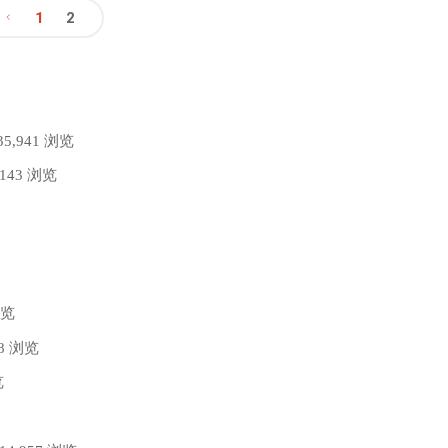
RC1
1
2
LTS"
发
文
布，
章
基
35,941 浏览
分
,143 浏览
于
页
Ubuntu
20.04.1
浏览
LTS"
68 浏览
览