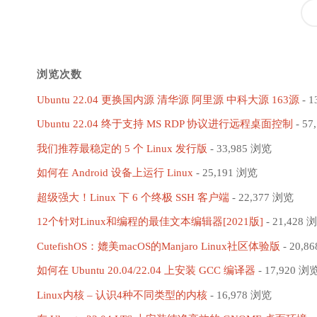
正
基
式
于
发
浏览次数
Ubuntu
布，
Ubuntu 22.04 更换国内源 清华源 阿里源 中科大源 163源
- 1
20.04.2
Ubuntu 22.04 终于支持 MS RDP 协议进行远程桌面控制
- 57
基
LTS"
我们推荐最稳定的 5 个 Linux 发行版
- 33,985 浏览
于
如何在 Android 设备上运行 Linux
- 25,191 浏览
Ubuntu
超级强大！Linux 下 6 个终极 SSH 客户端
- 22,377 浏览
12个针对Linux和编程的最佳文本编辑器[2021版]
- 21,428 
20.04.1
CutefishOS：媲美macOS的Manjaro Linux社区体验版
- 20,8
LTS"
如何在 Ubuntu 20.04/22.04 上安装 GCC 编译器
- 17,920 浏
Linux内核 – 认识4种不同类型的内核
- 16,978 浏览