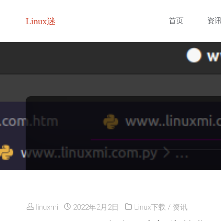
跳
Linux迷
首页
资
转
至
内
容
linuxmi
2022年2月2日
Linux下载
/
资讯