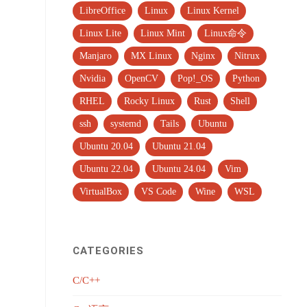
LibreOffice
Linux
Linux Kernel
Linux Lite
Linux Mint
Linux命令
Manjaro
MX Linux
Nginx
Nitrux
Nvidia
OpenCV
Pop!_OS
Python
RHEL
Rocky Linux
Rust
Shell
ssh
systemd
Tails
Ubuntu
Ubuntu 20.04
Ubuntu 21.04
Ubuntu 22.04
Ubuntu 24.04
Vim
VirtualBox
VS Code
Wine
WSL
CATEGORIES
C/C++