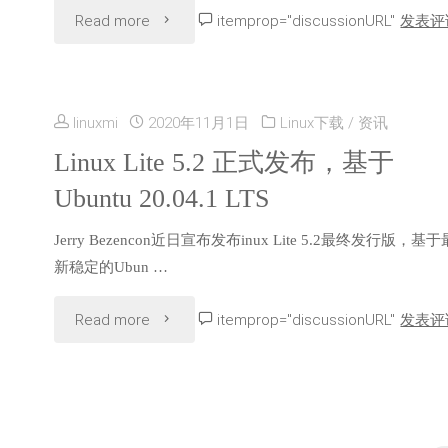
"Linux
Read more
itemprop="discussionURL"
发表评
为
Lite
简
5.4
化
linuxmi
2020年11月1日
Linux下载
/
资讯
与
Linux Lite 5.2 正式发布，基于
Windows
Ubuntu 20.04.1 LTS
Xfce
用
Jerry Bezencon近日宣布发布inux Lite 5.2最终发行版，基于
4.14
户
新稳定的Ubun …
一
而
"Linux
Read more
itemprop="discussionURL"
发表评
起
开
Lite
发
发"
5.2
布，