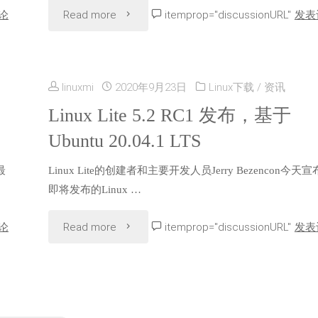
"Linux
论
Read more
itemprop="discussionURL"
发表
祝
Lite
2022
5.4
年
linuxmi
2020年9月23日
Linux下载
/
资讯
RC
Linux Lite 5.2 RC1 发布，基于
元
Ubuntu 20.04.1 LTS
发
旦"
最
Linux Lite的创建者和主要开发人员Jerry Bezencon今天
布，
即将发布的Linux …
基
"Linux
论
Read more
itemprop="discussionURL"
发表
于
Lite
Ubuntu
5.2
20.04.2