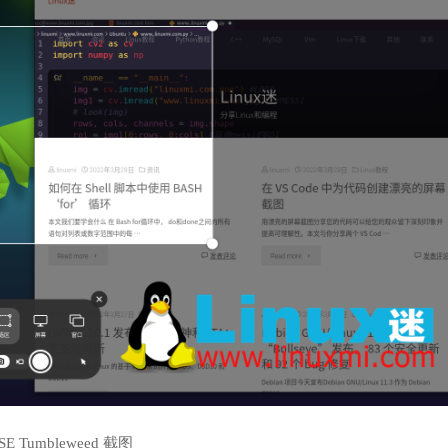
SE Tumbleweed 截图