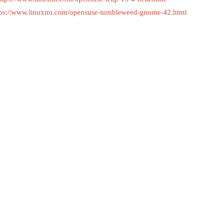
ps://www.linuxmi.com/opensuse-tumbleweed-gnome-42.html