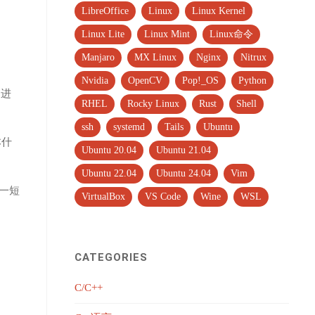
LibreOffice
Linux
Linux Kernel
Linux Lite
Linux Mint
Linux命令
Manjaro
MX Linux
Nginx
Nitrux
Nvidia
OpenCV
Pop!_OS
Python
）进
RHEL
Rocky Linux
Rust
Shell
ssh
systemd
Tails
Ubuntu
本什
Ubuntu 20.04
Ubuntu 21.04
Ubuntu 22.04
Ubuntu 24.04
Vim
这一短
VirtualBox
VS Code
Wine
WSL
CATEGORIES
C/C++