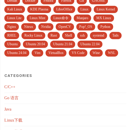
Debian
Docker
Fedora
Firefox
Git
GNOME
Kali Linux
KDE Plasma
LibreOffice
Linux
Linux Kernel
Linux Lite
Linux Mint
Linux命令
Manjaro
MX Linux
Nginx
Nitrux
Nvidia
OpenCV
Pop!_OS
Python
RHEL
Rocky Linux
Rust
Shell
ssh
systemd
Tails
Ubuntu
Ubuntu 20.04
Ubuntu 21.04
Ubuntu 22.04
Ubuntu 24.04
Vim
VirtualBox
VS Code
Wine
WSL
CATEGORIES
C/C++
Go 语言
Java
Linux下载