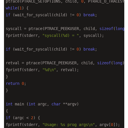
ptrace(PTRACE_SETOPTIONS, child, 
0
while
(
1
if
 (wait_for_syscall(child) != 
0
) 
break
;

syscall = ptrace(PTRACE_PEEKUSER, child, 
sizeof
(
long
)
fprintf(stderr, 
"syscall(%d) = "
, syscall);

if
 (wait_for_syscall(child) != 
0
) 
break
;

retval = ptrace(PTRACE_PEEKUSER, child, 
sizeof
(
long
)*
fprintf(stderr, 
"%d\n"
, retval);

return
0
;

}

int
 main (
int
 argc, 
char
 **argv)

if
 (argc < 
2
) {

fprintf(stderr, 
"Usage: %s prog args\n"
, argv[
0
]);
