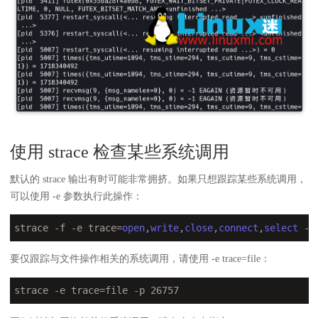
使用 strace 检查某些系统调用
默认的 strace 输出有时可能非常拥挤。如果只想跟踪某些系统调用，
可以使用 -e 参数执行此操作：
strace -f -e trace=
open
,
write
,
close
,
connect
,
select
 -p
要仅跟踪与文件操作相关的系统调用，请使用 -e trace=file：
strace 
-e
 trace=file -p 26757