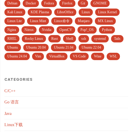
Debian
Docker
Fedora
Firefox
Git
GNOME
Kali Linux
KDE Plasma
LibreOffice
Linux
Linux Kernel
Linux Lite
Linux Mint
Linux命令
Manjaro
MX Linux
Nginx
Nitrux
Nvidia
OpenCV
Pop!_OS
Python
RHEL
Rocky Linux
Rust
Shell
ssh
systemd
Tails
Ubuntu
Ubuntu 20.04
Ubuntu 21.04
Ubuntu 22.04
Ubuntu 24.04
Vim
VirtualBox
VS Code
Wine
WSL
CATEGORIES
C/C++
Go 语言
Java
Linux下载