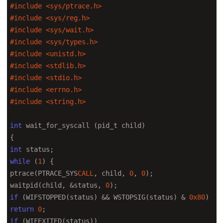
#include 
<sys/ptrace.h>
#include 
<sys/reg.h>
#include 
<sys/wait.h>
#include 
<sys/types.h>
#include 
<unistd.h>
#include 
<stdlib.h>
#include 
<stdio.h>
#include 
<errno.h>
#include 
<string.h>
int
 wait_for_syscall (pid_t child)

int
while
 (
1
) {

ptrace(PTRACE_SYS
CALL
, child, 
0
, 
0
);

waitpid(child, &status, 
0
if
 (WIFSTOPPED(status) && WSTOPSIG(status) & 
0x80
return
0
if