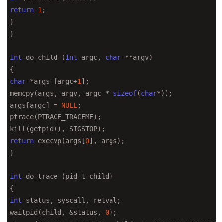
return
1
;

}

}

int
 do_child (
int
 argc, 
char
 **argv)

char
 *args [argc+
1
];

memcpy(args, argv, argc * 
sizeof
(
char
*));

args[argc] = 
NULL
;

ptrace(PTRACE_TRACEME);

return
 execvp(args[
0
], args);

}

int
 do_trace (pid_t child)

int
 status, syscall, retval;

waitpid(child, &status, 
0
);
