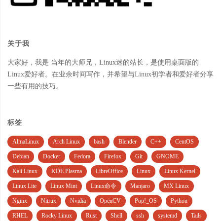
关于我
大家好，我是 当年的大师兄，Linux迷的站长，是使用桌面版的
Linux爱好者。在业余时间写作，并希望与Linux初学者和爱好者分享
一些有用的技巧。
标签
AlmaLinux
Arch Linux
bash
Blender
C++
CentOS
Debian
Docker
Fedora
Firefox
Git
GNOME
Kali Linux
KDE Plasma
LibreOffice
Linux
Linux Kernel
Linux Lite
Linux Mint
Linux命令
Manjaro
MX Linux
Nginx
Nitrux
Nvidia
OpenCV
Pop!_OS
Python
RHEL
Rocky Linux
Rust
Shell
ssh
systemd
Tails