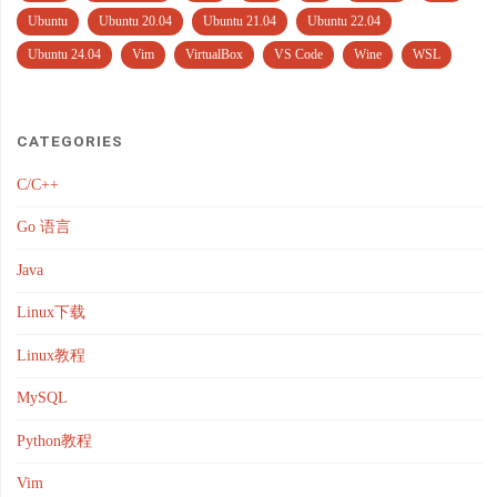
Ubuntu
Ubuntu 20.04
Ubuntu 21.04
Ubuntu 22.04
Ubuntu 24.04
Vim
VirtualBox
VS Code
Wine
WSL
CATEGORIES
C/C++
Go 语言
Java
Linux下载
Linux教程
MySQL
Python教程
Vim