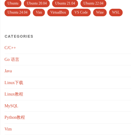
Ubuntu
Ubuntu 20.04
Ubuntu 21.04
Ubuntu 22.04
Ubuntu 24.04
Vim
VirtualBox
VS Code
Wine
WSL
CATEGORIES
C/C++
Go 语言
Java
Linux下载
Linux教程
MySQL
Python教程
Vim