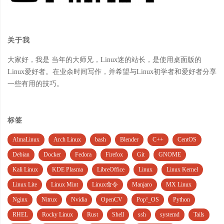
关于我
大家好，我是 当年的大师兄，Linux迷的站长，是使用桌面版的
Linux爱好者。在业余时间写作，并希望与Linux初学者和爱好者分享
一些有用的技巧。
标签
AlmaLinux
Arch Linux
bash
Blender
C++
CentOS
Debian
Docker
Fedora
Firefox
Git
GNOME
Kali Linux
KDE Plasma
LibreOffice
Linux
Linux Kernel
Linux Lite
Linux Mint
Linux命令
Manjaro
MX Linux
Nginx
Nitrux
Nvidia
OpenCV
Pop!_OS
Python
RHEL
Rocky Linux
Rust
Shell
ssh
systemd
Tails