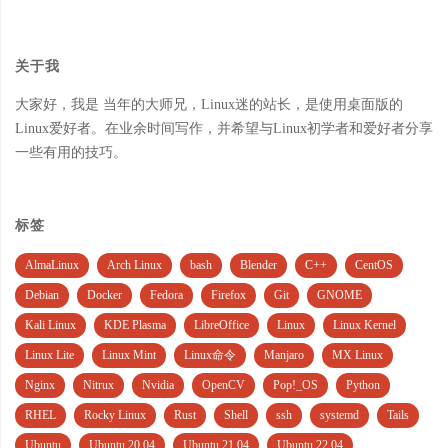
关于我
大家好，我是 当年的大师兄，Linux迷的站长，是使用桌面版的
Linux爱好者。在业余时间写作，并希望与Linux初学者和爱好者分享
一些有用的技巧。
标签
AlmaLinux
Arch Linux
bash
Blender
C++
CentOS
Debian
Docker
Fedora
Firefox
Git
GNOME
Kali Linux
KDE Plasma
LibreOffice
Linux
Linux Kernel
Linux Lite
Linux Mint
Linux命令
Manjaro
MX Linux
Nginx
Nitrux
Nvidia
OpenCV
Pop!_OS
Python
RHEL
Rocky Linux
Rust
Shell
ssh
systemd
Tails
Ubuntu
Ubuntu 20.04
Ubuntu 21.04
Ubuntu 22.04