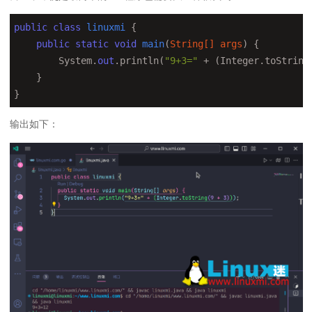
public
class
linuxmi
 {

public
static
void
main
(
String[] args
) 
{

        System.
out
.println(
"9+3="
 + (Integer.toString
    }

}
输出如下：