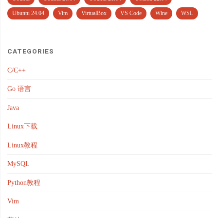
Ubuntu 24.04
Vim
VirtualBox
VS Code
Wine
WSL
CATEGORIES
C/C++
Go 语言
Java
Linux下载
Linux教程
MySQL
Python教程
Vim