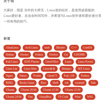
关于我
大家好，我是 当年的大师兄，Linux迷的站长，是使用桌面版的
Linux爱好者。在业余时间写作，并希望与Linux初学者和爱好者分享
一些有用的技巧。
标签
AlmaLinux
Arch Linux
bash
Blender
C++
CentOS
Debian
Docker
Fedora
Firefox
Git
GNOME
Kali Linux
KDE Plasma
LibreOffice
Linux
Linux Kernel
Linux Lite
Linux Mint
Linux命令
Manjaro
MX Linux
Nginx
Nitrux
Nvidia
OpenCV
Pop!_OS
Python
RHEL
Rocky Linux
Rust
Shell
ssh
systemd
Tails
Ubuntu
Ubuntu 20.04
Ubuntu 21.04
Ubuntu 22.04
Ubuntu 24.04
Vim
VirtualBox
VS Code
Wine
WSL