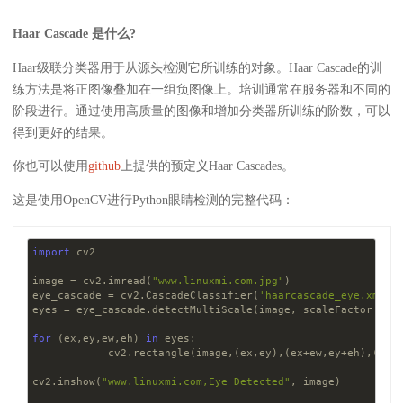
Haar Cascade 是什么?
Haar级联分类器用于从源头检测它所训练的对象。Haar Cascade的训
练方法是将正图像叠加在一组负图像上。培训通常在服务器和不同的
阶段进行。通过使用高质量的图像和增加分类器所训练的阶数，可以
得到更好的结果。
你也可以使用
github
上提供的预定义Haar Cascades。
这是使用OpenCV进行Python眼睛检测的完整代码：
import
 cv2

image = cv2.imread(
"www.linuxmi.com.jpg"
)

eye_cascade = cv2.CascadeClassifier(
'haarcascade_eye.xml'
)

eyes = eye_cascade.detectMultiScale(image, scaleFactor = 
1
for
 (ex,ey,ew,eh) 
in
 eyes:

            cv2.rectangle(image,(ex,ey),(ex+ew,ey+eh),(
255
cv2.imshow(
"www.linuxmi.com,Eye Detected"
, image)
