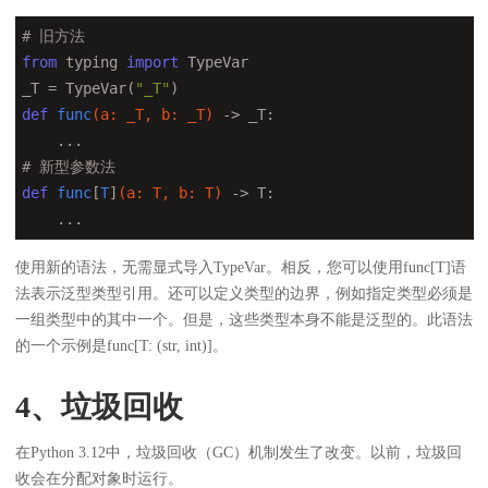
# 旧方法
from
 typing 
import
 TypeVar

_T = TypeVar(
"_T"
def
func
(a: _T, b: _T)
 -> _T:
# 新型参数法
def
func
[
T
]
(a: T, b: T)
 -> T:
    ...
使用新的语法，无需显式导入TypeVar。相反，您可以使用func[T]语
法表示泛型类型引用。还可以定义类型的边界，例如指定类型必须是
一组类型中的其中一个。但是，这些类型本身不能是泛型的。此语法
的一个示例是func[T: (str, int)]。
4、垃圾回收
在Python 3.12中，垃圾回收（GC）机制发生了改变。以前，垃圾回
收会在分配对象时运行。