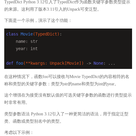
TypedDict Python 3.12引入了TypedDict作为函数关键字参数类型提示
的来源。这利用了版本3.11引入的Unpack可变泛型。
下面是一个示例，演示了这个功能：
class
Movie
(TypedDict)
:
    name: str

    year: int

def
foo
(**kwargs: Unpack[Movie])
 -> 
None
:
 ...
在这种情况下，函数foo可以接收与Movie TypedDict的内容相符的名
称和类型的关键字参数：类型为str的name和类型为int的year。
这个增强在为接受没有默认值的可选关键字参数的函数进行类型提示
时非常有用。
类型参数语法 Python 3.12引入了一种更简洁的语法，用于指定泛型
类、函数或类型别名中的类型。
考虑以下示例：