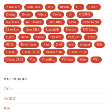
AlmaLinux
Arch Linux
bash
Blender
C++
CentOS
Debian
Docker
Fedora
Firefox
Git
GNOME
Kali Linux
KDE Plasma
LibreOffice
Linux
Linux Kernel
Linux Lite
Linux Mint
Linux命令
Manjaro
MX Linux
Nginx
Nitrux
Nvidia
OpenCV
Pop!_OS
Python
RHEL
Rocky Linux
Rust
Shell
ssh
systemd
Tails
Ubuntu
Ubuntu 20.04
Ubuntu 21.04
Ubuntu 22.04
Ubuntu 24.04
Vim
VirtualBox
VS Code
Wine
WSL
CATEGORIES
C/C++
Go 语言
Java