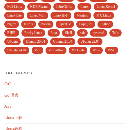
Kali Linux
KDE Plasma
LibreOffice
Linux
Linux Kernel
Linux Lite
Linux Mint
Linux命令
Manjaro
MX Linux
Nginx
Nitrux
Nvidia
OpenCV
Pop!_OS
Python
RHEL
Rocky Linux
Rust
Shell
ssh
systemd
Tails
Ubuntu
Ubuntu 20.04
Ubuntu 21.04
Ubuntu 22.04
Ubuntu 24.04
Vim
VirtualBox
VS Code
Wine
WSL
CATEGORIES
C/C++
Go 语言
Java
Linux下载
Linux教程