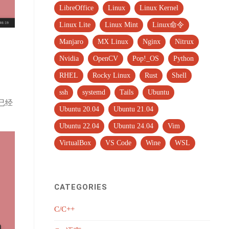
LibreOffice
Linux
Linux Kernel
Linux Lite
Linux Mint
Linux命令
Manjaro
MX Linux
Nginx
Nitrux
Nvidia
OpenCV
Pop!_OS
Python
RHEL
Rocky Linux
Rust
Shell
ssh
systemd
Tails
Ubuntu
已经
Ubuntu 20.04
Ubuntu 21.04
Ubuntu 22.04
Ubuntu 24.04
Vim
VirtualBox
VS Code
Wine
WSL
CATEGORIES
C/C++