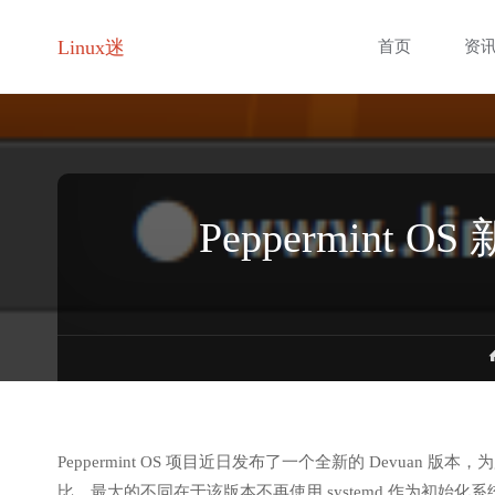
跳
Linux迷
首页
资
转
至
内
Peppermint 
容
Peppermint OS 项目近日发布了一个全新的 Devuan 
比，最大的不同在于该版本不再使用 systemd 作为初始化系统（Init