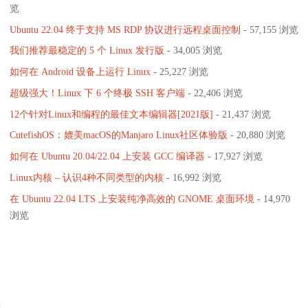
属
分
览
开
向
Ubuntu 22.04 终于支持 MS RDP 协议进行远程桌面控制
- 57,155 浏览
性
页
发
我们推荐最稳定的 5 个 Linux 发行版
- 34,005 浏览
eBPF
工
启
如何在 Android 设备上运行 Linux
- 25,227 浏览
Linux
具"
超级强大！Linux 下 6 个终极 SSH 客户端
- 22,406 浏览
动"
内
12个针对Linux和编程的最佳文本编辑器[2021版]
- 21,437 浏览
CutefishOS：媲美macOS的Manjaro Linux社区体验版
- 20,880 浏览
核
如何在 Ubuntu 20.04/22.04 上安装 GCC 编译器
- 17,927 浏览
开
Linux内核 – 认识4种不同类型的内核
- 16,992 浏览
发
在 Ubuntu 22.04 LTS 上安装纯净高效的 GNOME 桌面环境
- 14,970
浏览
的
新
编
程