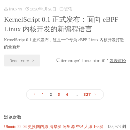
容
linuxmi
2026年5月26日
资讯
RHEL
性，
KernelScript 0.1 正式发布：面向 eBPF
9.8
Linux 内核开发的新编程语言
新
的
增
KernelScript 0.1 正式发布，这是一个专为 eBPF Linux 内核开发打造
Rocky
的全新开 …
分
Linux
"KernelScript
Read more
itemprop="discussionURL"
发表评论
区
9.8
0.1
表
发
正
创
布，
1
2
3
4
…
327
式
建
Rocky
文
发
与
Linux
浏览次数
布：
章
DOS
10.2
Ubuntu 22.04 更换国内源 清华源 阿里源 中科大源 163源
- 135,973 浏
面