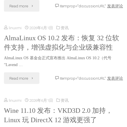
Windows：
"T2
Read more
itemprop="discussionURL"
发表评论
无
Linux
需
linuxmi
2026年6月1日
资讯
26.6
WSL，
AlmaLinux OS 10.2 发布：恢复 32 位软
发
件支持，增强虚拟化与企业级兼容性
Windows
布，
原
AlmaLinux OS 基金会正式宣布推出 AlmaLinux OS 10.2（代号
带
“Lavend …
生
来
"AlmaLinux
Read more
itemprop="discussionURL"
发表评论
运
Linux
OS
行
7.0
linuxmi
2026年6月1日
资讯
10.2
Linux
内
Wine 11.10 发布：VKD3D 2.0 加持，
发
常
Linux 玩 DirectX 12 游戏更强了
核
布：
用