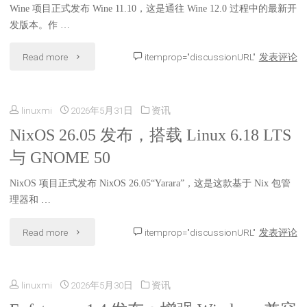
与
Wine 项目正式发布 Wine 11.10，这是通往 Wine 12.0 过程中的最新开
恢
命
发版本。作 …
LLVM
复
令"
"Wine
Read more
itemprop="discussionURL"
发表评论
22.1"
32
11.10
位
linuxmi
2026年5月31日
资讯
发
软
NixOS 26.05 发布，搭载 Linux 6.18 LTS
布：
与 GNOME 50
件
VKD3D
支
NixOS 项目正式发布 NixOS 26.05“Yarara”，这是这款基于 Nix 包管
2.0
理器和 …
持，
加
"NixOS
Read more
itemprop="discussionURL"
发表评论
增
持，
26.05
强
Linux
linuxmi
2026年5月30日
资讯
发
虚
玩