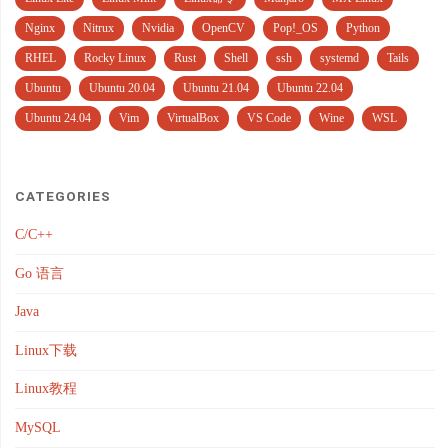
Nginx
Nitrux
Nvidia
OpenCV
Pop!_OS
Python
RHEL
Rocky Linux
Rust
Shell
ssh
systemd
Tails
Ubuntu
Ubuntu 20.04
Ubuntu 21.04
Ubuntu 22.04
Ubuntu 24.04
Vim
VirtualBox
VS Code
Wine
WSL
CATEGORIES
C/C++
Go 语言
Java
Linux下载
Linux教程
MySQL