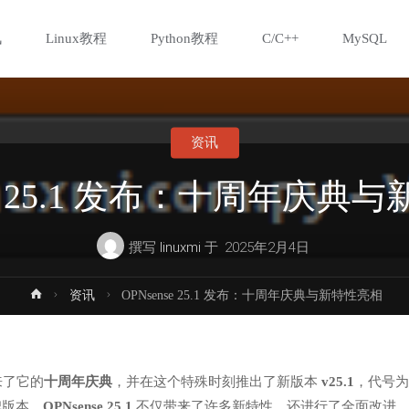
讯
Linux教程
Python教程
C/C++
MySQL
资讯
nse 25.1 发布：十周年庆典
撰写
linuxmi
于
2025年2月4日
首
资讯
OPNsense 25.1 发布：十周年庆典与新特性亮相
页
来了它的
十周年庆典
，并在这个特殊时刻推出了新版本
v25.1
，代号为
碑版本，
OPNsense 25.1
不仅带来了许多新特性，还进行了全面改进