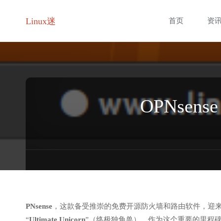
跳
Linux迷
首页
资
转
至
内
OPNse
容
PNsense
，这款备受推崇的免费开源防火墙和路由软件，迎
“
Ultimate Unicorn
”（终极独角兽）。作为这个重要的里程