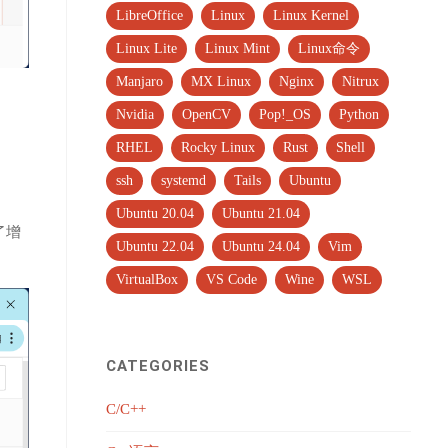
LibreOffice
Linux
Linux Kernel
Linux Lite
Linux Mint
Linux命令
Manjaro
MX Linux
Nginx
Nitrux
Nvidia
OpenCV
Pop!_OS
Python
RHEL
Rocky Linux
Rust
Shell
ssh
systemd
Tails
Ubuntu
Ubuntu 20.04
Ubuntu 21.04
了增
Ubuntu 22.04
Ubuntu 24.04
Vim
VirtualBox
VS Code
Wine
WSL
CATEGORIES
C/C++