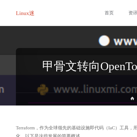
跳
Linux迷
首页
资
转
至
内
甲骨文转向OpenT
容
Terraform，作为全球领先的基础设施即代码（IaC）
化。以下是这些发展的简要概述。