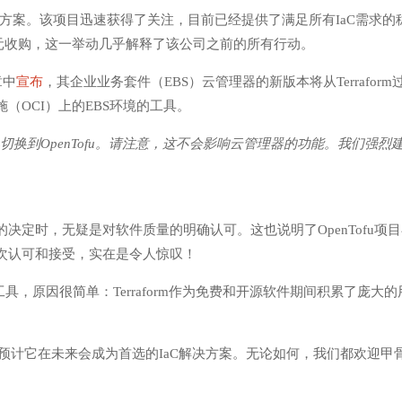
m的替代方案。该项目迅速获得了关注，目前已经提供了满足所有IaC需求的
64亿美元收购，这一举动几乎解释了该公司之前的所有行动。
章中
宣布
，其企业业务套件（EBS）云管理器的新版本将从Terraform
施（OCI）上的EBS环境的工具。
工具切换到OpenTofu。请注意，这不会影响云管理器的功能。我们强烈
定时，无疑是对软件质量的明确认可。这也说明了OpenTofu项目
次认可和接受，实在是令人惊叹！
IaC工具，原因很简单：Terraform作为免费和开源软件期间积累了庞大
所以预计它在未来会成为首选的IaC解决方案。无论如何，我们都欢迎甲