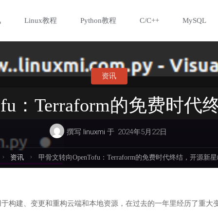
讯
Linux教程
Python教程
C/C++
MySQL
资讯
ofu：Terraform的免费
撰写
linuxmi
于
2024年5月22日
首
资讯
甲骨文转向OpenTofu：Terraform的免费时代终结，开源新
页
工具，用于构建、变更和重构云端和本地资源，在过去的一年里经历了重大