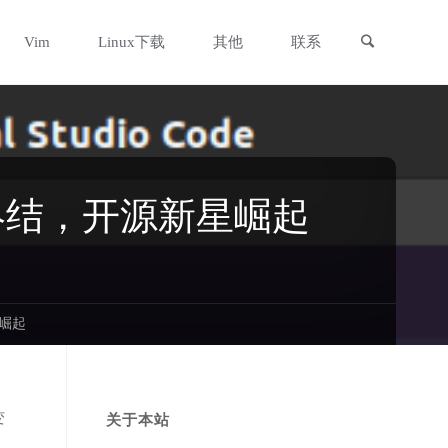
搜索
Vim
Linux下载
其他
联系
时代终结，开源新星崛起
星崛起
变
关于本站