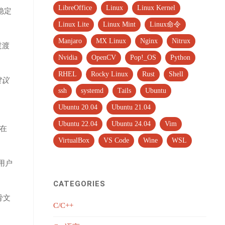
LibreOffice
Linux
Linux Kernel
稳定
Linux Lite
Linux Mint
Linux命令
Manjaro
MX Linux
Nginx
Nitrux
过渡
Nvidia
OpenCV
Pop!_OS
Python
RHEL
Rocky Linux
Rust
Shell
建议
ssh
systemd
Tails
Ubuntu
Ubuntu 20.04
Ubuntu 21.04
Ubuntu 22.04
Ubuntu 24.04
Vim
在
VirtualBox
VS Code
Wine
WSL
的用户
CATEGORIES
骨文
C/C++