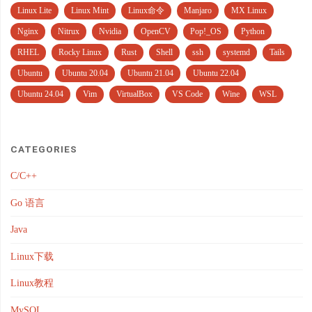
Linux Lite
Linux Mint
Linux命令
Manjaro
MX Linux
Nginx
Nitrux
Nvidia
OpenCV
Pop!_OS
Python
RHEL
Rocky Linux
Rust
Shell
ssh
systemd
Tails
Ubuntu
Ubuntu 20.04
Ubuntu 21.04
Ubuntu 22.04
Ubuntu 24.04
Vim
VirtualBox
VS Code
Wine
WSL
CATEGORIES
C/C++
Go 语言
Java
Linux下载
Linux教程
MySQL