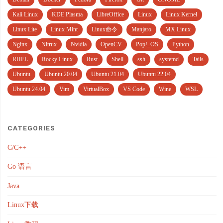
Kali Linux
KDE Plasma
LibreOffice
Linux
Linux Kernel
Linux Lite
Linux Mint
Linux命令
Manjaro
MX Linux
Nginx
Nitrux
Nvidia
OpenCV
Pop!_OS
Python
RHEL
Rocky Linux
Rust
Shell
ssh
systemd
Tails
Ubuntu
Ubuntu 20.04
Ubuntu 21.04
Ubuntu 22.04
Ubuntu 24.04
Vim
VirtualBox
VS Code
Wine
WSL
CATEGORIES
C/C++
Go 语言
Java
Linux下载