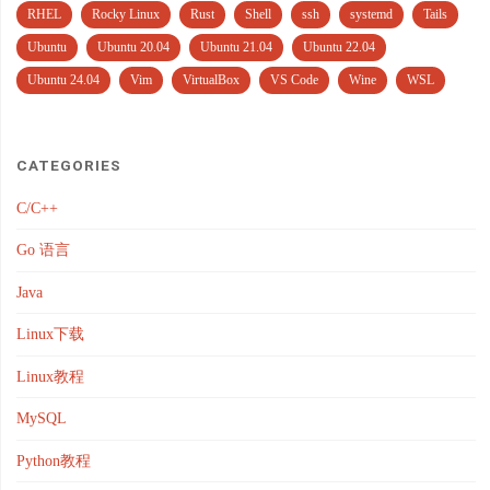
RHEL
Rocky Linux
Rust
Shell
ssh
systemd
Tails
Ubuntu
Ubuntu 20.04
Ubuntu 21.04
Ubuntu 22.04
Ubuntu 24.04
Vim
VirtualBox
VS Code
Wine
WSL
CATEGORIES
C/C++
Go 语言
Java
Linux下载
Linux教程
MySQL
Python教程