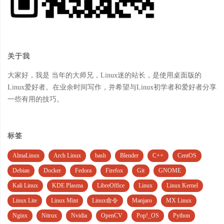
关于我
大家好，我是 当年的大师兄，Linux迷的站长，是使用桌面版的
Linux爱好者。在业余时间写作，并希望与Linux初学者和爱好者分享
一些有用的技巧。
标签
AlmaLinux
Arch Linux
bash
Blender
C++
CentOS
Debian
Docker
Fedora
Firefox
Git
GNOME
Kali Linux
KDE Plasma
LibreOffice
Linux
Linux Kernel
Linux Lite
Linux Mint
Linux命令
Manjaro
MX Linux
Nginx
Nitrux
Nvidia
OpenCV
Pop!_OS
Python