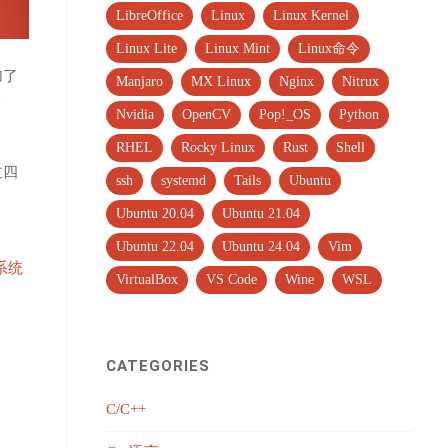
LibreOffice
Linux
Linux Kernel
Linux Lite
Linux Mint
Linux命令
加了
Manjaro
MX Linux
Nginx
Nitrux
个
Nvidia
OpenCV
Pop!_OS
Python
RHEL
Rocky Linux
Rust
Shell
过四
ssh
systemd
Tails
Ubuntu
Ubuntu 20.04
Ubuntu 21.04
Ubuntu 22.04
Ubuntu 24.04
Vim
 系统
VirtualBox
VS Code
Wine
WSL
CATEGORIES
C/C++