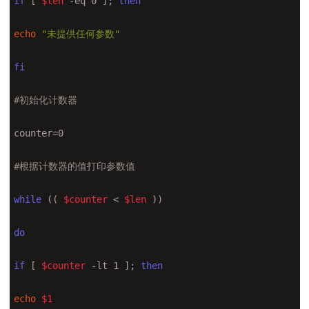
if
 [ 
$len
-eq
 0 ]; 
then
echo
"未提供任何参数"
fi
#初始化计数器
counter=0

#根据计数器的值打印参数值
while
 (( 
$counter
 < 
$len
 ))

do
if
 [ 
$counter
-lt
 1 ]; 
then
echo
$1