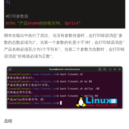
fi
#打印参数值
echo
"产品
$name
的价格为TK. 
$price
"
脚本在输出中执行了四次。当没有参数传递时，会打印错误消息”参
数的总数必须为2″。当第一个参数的长度小于5时，会打印错误消息”
产品名称必须至少为5个字符长”。当第二个参数为负数时，会打印错
误消息”价格值必须为正数”。
总结