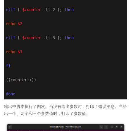
elif
 [ 
$counter
-lt
 2 ]; 
then
echo
$2
elif
 [ 
$counter
-lt
 3 ]; 
then
echo
$3
fi
((counter++))

done
输出中脚本执行了四次。当没有给出参数时，打印了错误消息。当给
出一个、两个和三个参数值时，打印了参数值。