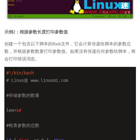
示例2：根据参数长度打印参数值
创建一个包含以下脚本的Bash文件，它会计算传递给脚本的参数总
数，并根据参数数量打印参数值。如果没有传递任何参数给脚本，将
会打印错误消息。
#!/bin/bash
# Linux迷 www.linuxmi.com
#存储参数的数量
len=
$#
#检查参数的总数