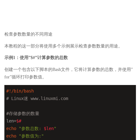
检查参数数量的不同用途
本教程的这一部分将使用多个示例展示检查参数数量的用途。
示例1：使用”$#”计算参数的总数
创建一个包含以下脚本的Bash文件，它将计算参数的总数，并使用”
for”循环打印参数值。
#!/bin/bash
# Linux迷 www.linuxmi.com
#存储参数的数量
len=
$#
echo
"参数总数: 
$len
"
echo
"参数值为:"