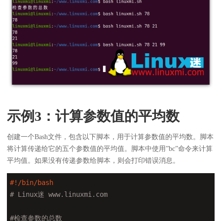
示例3：计算参数值的平均数
创建一个Bash文件，包含以下脚本，用于计算参数值的平均数。脚本
将计算传递给它的五个参数值的平均值。脚本中使用”bc”命令来计算
平均值。如果没有传递参数给脚本，则会打印错误消息。
#!/bin/bash
# Linux迷 www.linuxmi.com
#检查参数的总数