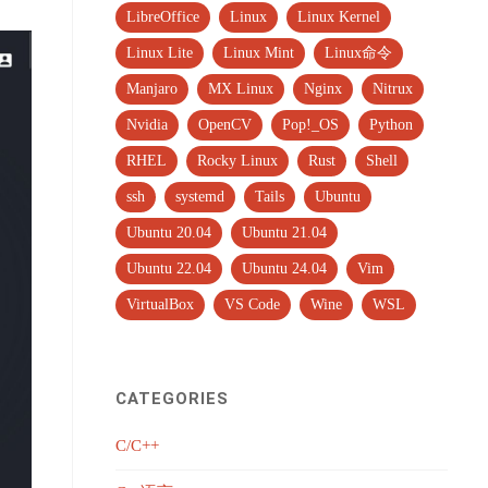
LibreOffice
Linux
Linux Kernel
Linux Lite
Linux Mint
Linux命令
Manjaro
MX Linux
Nginx
Nitrux
Nvidia
OpenCV
Pop!_OS
Python
RHEL
Rocky Linux
Rust
Shell
ssh
systemd
Tails
Ubuntu
Ubuntu 20.04
Ubuntu 21.04
Ubuntu 22.04
Ubuntu 24.04
Vim
VirtualBox
VS Code
Wine
WSL
CATEGORIES
C/C++