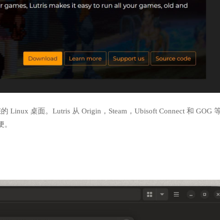
 桌面。Lutris 从 Origin，Steam，Ubisoft Connect 和 GOG 
便。