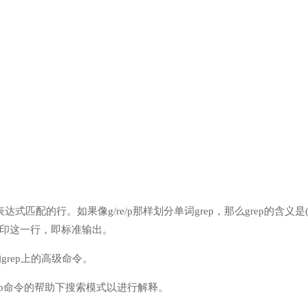
匹配的行。如果像g/re/p那样划分单词grep，那么grep的含义是
打印这一行，即标准输出。
grep上的高级命令。
ep命令的帮助下搜索模式以进行解释。