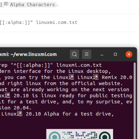
即
。
]
Alpha Characters