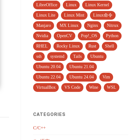
LibreOffice
Linux
Linux Kernel
Linux Lite
Linux Mint
Linux命令
Manjaro
MX Linux
Nginx
Nitrux
Nvidia
OpenCV
Pop!_OS
Python
RHEL
Rocky Linux
Rust
Shell
ssh
systemd
Tails
Ubuntu
Ubuntu 20.04
Ubuntu 21.04
Ubuntu 22.04
Ubuntu 24.04
Vim
VirtualBox
VS Code
Wine
WSL
CATEGORIES
C/C++