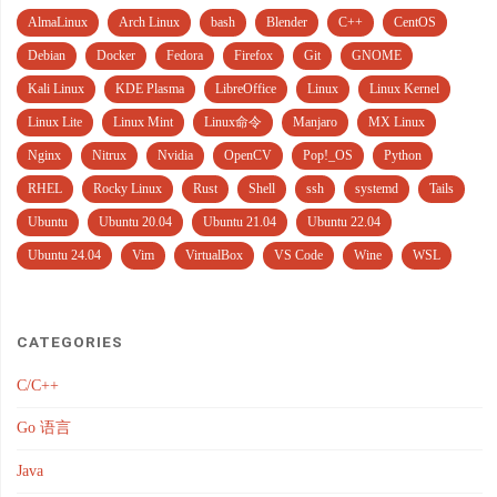
AlmaLinux
Arch Linux
bash
Blender
C++
CentOS
Debian
Docker
Fedora
Firefox
Git
GNOME
Kali Linux
KDE Plasma
LibreOffice
Linux
Linux Kernel
Linux Lite
Linux Mint
Linux命令
Manjaro
MX Linux
Nginx
Nitrux
Nvidia
OpenCV
Pop!_OS
Python
RHEL
Rocky Linux
Rust
Shell
ssh
systemd
Tails
Ubuntu
Ubuntu 20.04
Ubuntu 21.04
Ubuntu 22.04
Ubuntu 24.04
Vim
VirtualBox
VS Code
Wine
WSL
CATEGORIES
C/C++
Go 语言
Java