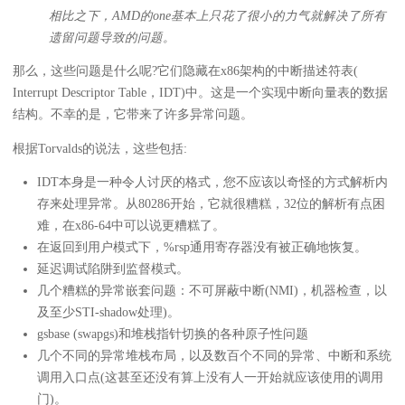
相比之下，AMD的one基本上只花了很小的力气就解决了所有
遗留问题导致的问题。
那么，这些问题是什么呢?它们隐藏在x86架构的中断描述符表(
Interrupt Descriptor Table，IDT)中。这是一个实现中断向量表的数据
结构。不幸的是，它带来了许多异常问题。
根据Torvalds的说法，这些包括:
IDT本身是一种令人讨厌的格式，您不应该以奇怪的方式解析内
存来处理异常。从80286开始，它就很糟糕，32位的解析有点困
难，在x86-64中可以说更糟糕了。
在返回到用户模式下，%rsp通用寄存器没有被正确地恢复。
延迟调试陷阱到监督模式。
几个糟糕的异常嵌套问题：不可屏蔽中断(NMI)，机器检查，以
及至少STI-shadow处理)。
gsbase (swapgs)和堆栈指针切换的各种原子性问题
几个不同的异常堆栈布局，以及数百个不同的异常、中断和系统
调用入口点(这甚至还没有算上没有人一开始就应该使用的调用
门)。