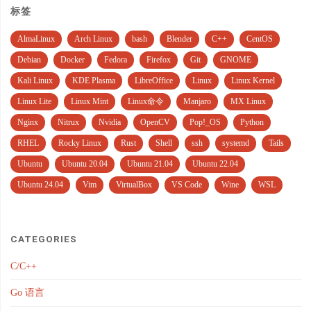
标签
AlmaLinux
Arch Linux
bash
Blender
C++
CentOS
Debian
Docker
Fedora
Firefox
Git
GNOME
Kali Linux
KDE Plasma
LibreOffice
Linux
Linux Kernel
Linux Lite
Linux Mint
Linux命令
Manjaro
MX Linux
Nginx
Nitrux
Nvidia
OpenCV
Pop!_OS
Python
RHEL
Rocky Linux
Rust
Shell
ssh
systemd
Tails
Ubuntu
Ubuntu 20.04
Ubuntu 21.04
Ubuntu 22.04
Ubuntu 24.04
Vim
VirtualBox
VS Code
Wine
WSL
CATEGORIES
C/C++
Go 语言