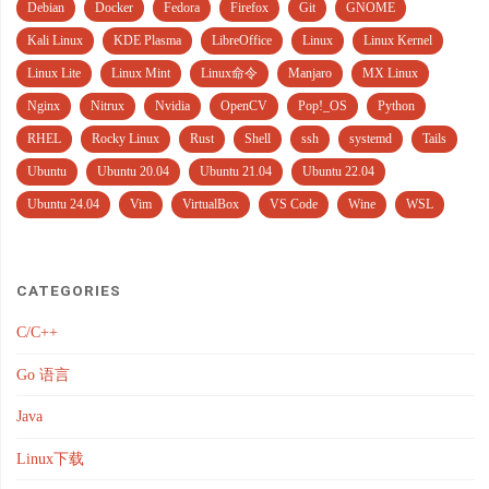
Debian
Docker
Fedora
Firefox
Git
GNOME
Kali Linux
KDE Plasma
LibreOffice
Linux
Linux Kernel
Linux Lite
Linux Mint
Linux命令
Manjaro
MX Linux
Nginx
Nitrux
Nvidia
OpenCV
Pop!_OS
Python
RHEL
Rocky Linux
Rust
Shell
ssh
systemd
Tails
Ubuntu
Ubuntu 20.04
Ubuntu 21.04
Ubuntu 22.04
Ubuntu 24.04
Vim
VirtualBox
VS Code
Wine
WSL
CATEGORIES
C/C++
Go 语言
Java
Linux下载