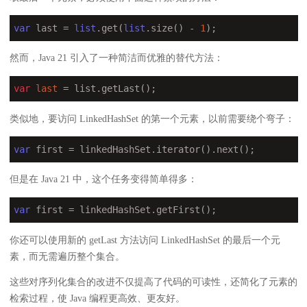
var
 last = 
list
.get(
list
.size() - 
1
);
然而，Java 21 引入了一种简洁而优雅的替代方法：
var
last
 = list.getLast();
类似地，要访问 LinkedHashSet 的第一个元素，以前需要绕个弯子：
var
 first = linkedHashSet.iterator().next();
但是在 Java 21 中，这个任务变得简单得多：
var
 first = linkedHashSet.getFirst();
你还可以使用新的 getLast 方法访问 LinkedHashSet 的最后一个元
素，而无需遍历整个集合。
这些对序列化集合的改进不仅提高了代码的可读性，还简化了元素的
检索过程，使 Java 编程更高效、更友好。