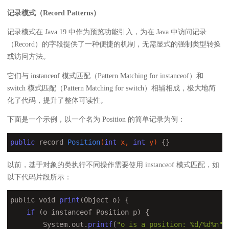
记录模式（Record Patterns）
记录模式在 Java 19 中作为预览功能引入，为在 Java 中访问记录
（Record）的字段提供了一种便捷的机制，无需显式的强制类型转换
或访问方法。
它们与 instanceof 模式匹配（Pattern Matching for instanceof）和
switch 模式匹配（Pattern Matching for switch）相辅相成，极大地简
化了代码，提升了整体可读性。
下面是一个示例，以一个名为 Position 的简单记录为例：
public
 record 
Position
(
int
 x, 
int
 y)
{}
以前，基于对象的类执行不同操作需要使用 instanceof 模式匹配，如
以下代码片段所示：
public void 
print
(Object o) {

if
 (o instanceof Position p) {

        System.out.
printf
(
"o is a position: %d/%d%n"
,