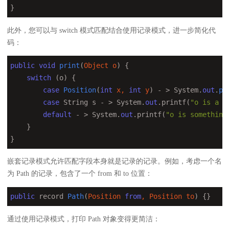
}
此外，您可以与 switch 模式匹配结合使用记录模式，进一步简化代
码：
public
void
print
(
Object o
) 
{

switch
 (o) {

case
Position
(
int
 x, 
int
 y
) - > System.
out
.
pr
case
 String s - > System.
out
.printf(
"o is a s
default
 - > System.
out
.printf(
"o is something
    }

}
嵌套记录模式允许匹配字段本身就是记录的记录。例如，考虑一个名
为 Path 的记录，包含了一个 from 和 to 位置：
public
 record 
Path
(
Position 
from
, Position to
) 
{}
通过使用记录模式，打印 Path 对象变得更简洁：