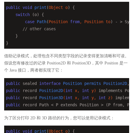
public
void
print
(
Object o
) 
{

switch
 (o) {

case
Path
(
Position 
from
, Position to
) - > Sys
// other cases
    }

}
借助记录模式，处理包含不同类型字段的记录变得更加清晰和可读。
假设您有修改过的记录 Position2D 和 Position3D，其中 Position 是一
个 Java 接口，两者都实现了它：
public
 sealed 
interface
Position
permits
Position2D
, 
public
 record 
Position2D
(
int
 x, 
int
 y)
 implements Pos
public
 record 
Position3D
(
int
 x, 
int
 y, 
int
 z)
 impleme
public
 record Path < P extends Position > (P from, P 
为了区分打印 2D 和 3D 路径的行为，您可以使用记录模式：
public
void
print
(
Object o
) 
{
