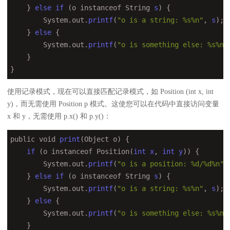
    } 
else
if
 (o instanceof String 
s
) {

        System.out.
printf
(
"o is a string: %s%n"
, 
s
);

    } 
else
 {

        System.out.
printf
(
"o is something else: %s%n"
    }

}
使用记录模式，现在可以直接匹配记录模式，如 Position (int x, int
y)，而无需使用 Position p 模式。这使您可以在代码中直接访问变量
x 和 y，无需使用 p.x() 和 p.y()：
public void 
print
(Object o) {

if
 (o instanceof Position(
int
x
, 
int
y
)) {

        System.out.
printf
(
"o is a position: %d/%d%n"
,
    } 
else
if
 (o instanceof String 
s
) {

        System.out.
printf
(
"o is a string: %s%n"
, 
s
);

    } 
else
 {

        System.out.
printf
(
"o is something else: %s%n"
    }
