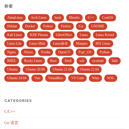
标签
AlmaLinux
Arch Linux
bash
Blender
C++
CentOS
Debian
Docker
Fedora
Firefox
Git
GNOME
Kali Linux
KDE Plasma
LibreOffice
Linux
Linux Kernel
Linux Lite
Linux Mint
Linux命令
Manjaro
MX Linux
Nginx
Nitrux
Nvidia
OpenCV
Pop!_OS
Python
RHEL
Rocky Linux
Rust
Shell
ssh
systemd
Tails
Ubuntu
Ubuntu 20.04
Ubuntu 21.04
Ubuntu 22.04
Ubuntu 24.04
Vim
VirtualBox
VS Code
Wine
WSL
CATEGORIES
C/C++
Go 语言