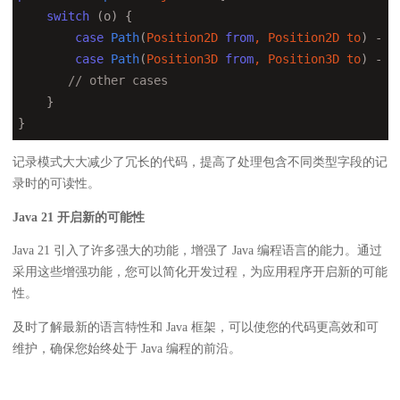
switch
 (o) {

case
Path
(
Position2D 
from
, Position2D to
) - >
case
Path
(
Position3D 
from
, Position3D to
) - >
// other cases 
    }

}
记录模式大大减少了冗长的代码，提高了处理包含不同类型字段的记
录时的可读性。
Java 21 开启新的可能性
Java 21 引入了许多强大的功能，增强了 Java 编程语言的能力。通过
采用这些增强功能，您可以简化开发过程，为应用程序开启新的可能
性。
及时了解最新的语言特性和 Java 框架，可以使您的代码更高效和可
维护，确保您始终处于 Java 编程的前沿。