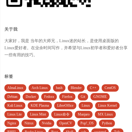
关于我
大家好，我是 当年的大师兄，Linux迷的站长，是使用桌面版的
Linux爱好者。在业余时间写作，并希望与Linux初学者和爱好者分享
一些有用的技巧。
标签
AlmaLinux
Arch Linux
bash
Blender
C++
CentOS
Debian
Docker
Fedora
Firefox
Git
GNOME
Kali Linux
KDE Plasma
LibreOffice
Linux
Linux Kernel
Linux Lite
Linux Mint
Linux命令
Manjaro
MX Linux
Nginx
Nitrux
Nvidia
OpenCV
Pop!_OS
Python