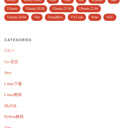
RHEL
Rocky Linux
Rust
Shell
ssh
systemd
Tails
Ubuntu
Ubuntu 20.04
Ubuntu 21.04
Ubuntu 22.04
Ubuntu 24.04
Vim
VirtualBox
VS Code
Wine
WSL
CATEGORIES
C/C++
Go 语言
Java
Linux下载
Linux教程
MySQL
Python教程
Vim