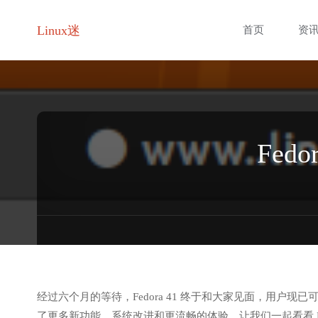
跳
Linux迷
首页
资
转
至
内
Fed
容
经过六个月的等待，Fedora 41 终于和大家见面，用户现
了更多新功能、系统改进和更流畅的体验。让我们一起看看 Fed