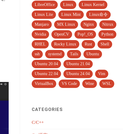
LibreOffice
Linux
Linux Kernel
Linux Lite
Linux Mint
Linux命令
Manjaro
MX Linux
Nginx
Nitrux
Nvidia
OpenCV
Pop!_OS
Python
RHEL
Rocky Linux
Rust
Shell
ssh
systemd
Tails
Ubuntu
Ubuntu 20.04
Ubuntu 21.04
Ubuntu 22.04
Ubuntu 24.04
Vim
VirtualBox
VS Code
Wine
WSL
CATEGORIES
C/C++