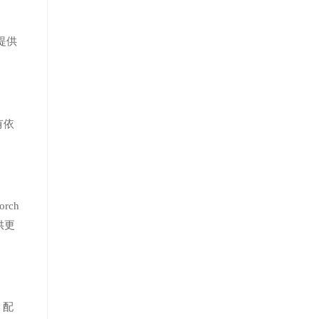
提供
有依
rch
供更
1 配