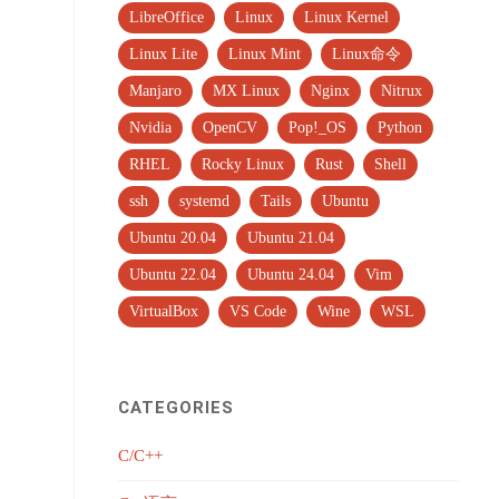
LibreOffice
Linux
Linux Kernel
Linux Lite
Linux Mint
Linux命令
Manjaro
MX Linux
Nginx
Nitrux
Nvidia
OpenCV
Pop!_OS
Python
RHEL
Rocky Linux
Rust
Shell
ssh
systemd
Tails
Ubuntu
Ubuntu 20.04
Ubuntu 21.04
Ubuntu 22.04
Ubuntu 24.04
Vim
VirtualBox
VS Code
Wine
WSL
CATEGORIES
C/C++