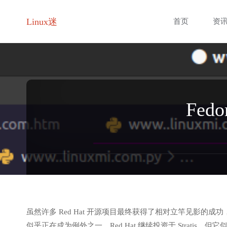
跳
Linux迷
首页
资
转
至
内
Fedo
容
虽然许多 Red Hat 开源项目最终获得了相对立竿见影的成功，然后最
似乎正在成为例外之一。Red Hat 继续投资于 Strat