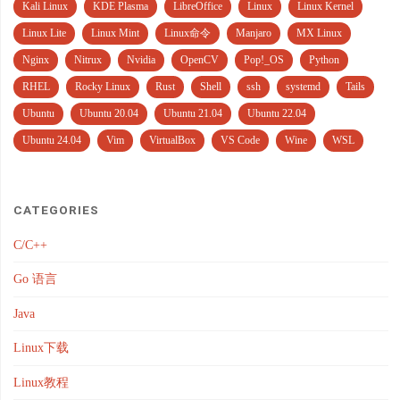
Kali Linux
KDE Plasma
LibreOffice
Linux
Linux Kernel
Linux Lite
Linux Mint
Linux命令
Manjaro
MX Linux
Nginx
Nitrux
Nvidia
OpenCV
Pop!_OS
Python
RHEL
Rocky Linux
Rust
Shell
ssh
systemd
Tails
Ubuntu
Ubuntu 20.04
Ubuntu 21.04
Ubuntu 22.04
Ubuntu 24.04
Vim
VirtualBox
VS Code
Wine
WSL
CATEGORIES
C/C++
Go 语言
Java
Linux下载
Linux教程