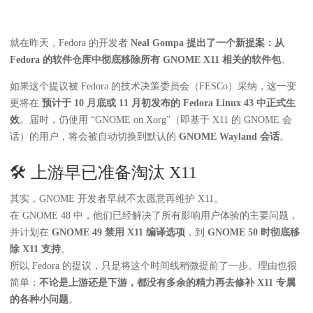
就在昨天，Fedora 的开发者
Neal Gompa 提出了一个新提案：从
Fedora 的软件仓库中彻底移除所有 GNOME X11 相关的软件包
。
如果这个提议被 Fedora 的技术决策委员会（FESCo）采纳，这一变
更将在
预计于 10 月底或 11 月初发布的 Fedora Linux 43 中正式生
效
。届时，仍使用 “GNOME on Xorg”（即基于 X11 的 GNOME 会
话）的用户，将会被自动切换到默认的
GNOME Wayland 会话
。
🛠️ 上游早已准备淘汰 X11
其实，GNOME 开发者早就不太愿意再维护 X11。
在 GNOME 48 中，他们已经解决了所有影响用户体验的主要问题，
并计划在
GNOME 49 禁用 X11 编译选项
，到
GNOME 50 时彻底移
除 X11 支持
。
所以 Fedora 的提议，只是将这个时间线稍微提前了一步。理由也很
简单：
不论是上游还是下游，都没有多余的精力再去修补 X11 专属
的各种小问题
。