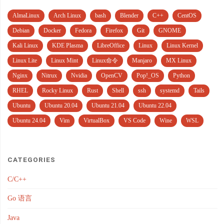
AlmaLinux
Arch Linux
bash
Blender
C++
CentOS
Debian
Docker
Fedora
Firefox
Git
GNOME
Kali Linux
KDE Plasma
LibreOffice
Linux
Linux Kernel
Linux Lite
Linux Mint
Linux命令
Manjaro
MX Linux
Nginx
Nitrux
Nvidia
OpenCV
Pop!_OS
Python
RHEL
Rocky Linux
Rust
Shell
ssh
systemd
Tails
Ubuntu
Ubuntu 20.04
Ubuntu 21.04
Ubuntu 22.04
Ubuntu 24.04
Vim
VirtualBox
VS Code
Wine
WSL
CATEGORIES
C/C++
Go 语言
Java