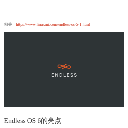
相关：
https://www.linuxmi.com/endless-os-5-1.html
Endless OS 6的亮点