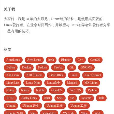
关于我
大家好，我是 当年的大师兄，Linux迷的站长，是使用桌面版的
Linux爱好者。在业余时间写作，并希望与Linux初学者和爱好者分享
一些有用的技巧。
标签
AlmaLinux
Arch Linux
bash
Blender
C++
CentOS
Debian
Docker
Fedora
Firefox
Git
GNOME
Kali Linux
KDE Plasma
LibreOffice
Linux
Linux Kernel
Linux Lite
Linux Mint
Linux命令
Manjaro
MX Linux
Nginx
Nitrux
Nvidia
OpenCV
Pop!_OS
Python
RHEL
Rocky Linux
Rust
Shell
ssh
systemd
Tails
Ubuntu
Ubuntu 20.04
Ubuntu 21.04
Ubuntu 22.04
Ubuntu 24.04
Vim
VirtualBox
VS Code
Wine
WSL