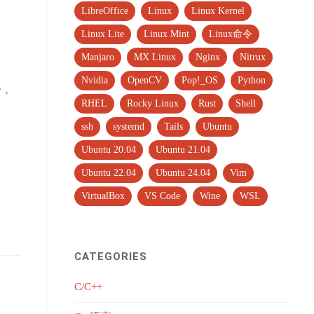
LibreOffice
Linux
Linux Kernel
Linux Lite
Linux Mint
Linux命令
Manjaro
MX Linux
Nginx
Nitrux
Nvidia
OpenCV
Pop!_OS
Python
分，
RHEL
Rocky Linux
Rust
Shell
ssh
systemd
Tails
Ubuntu
Ubuntu 20.04
Ubuntu 21.04
Ubuntu 22.04
Ubuntu 24.04
Vim
VirtualBox
VS Code
Wine
WSL
CATEGORIES
C/C++