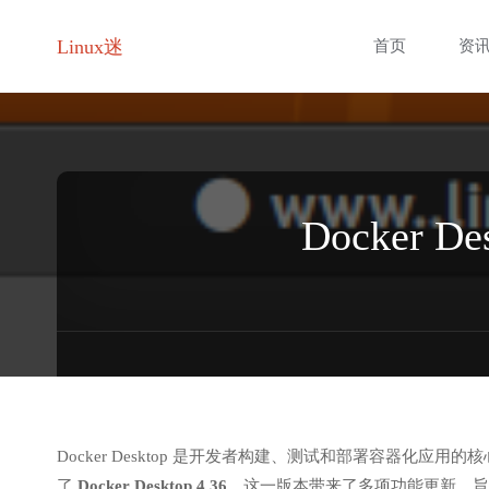
跳
Linux迷
首页
资
转
至
内
Docker
容
Docker Desktop 是开发者构建、测试和部署容器化应
了
Docker Desktop 4.36
，这一版本带来了多项功能更新，旨